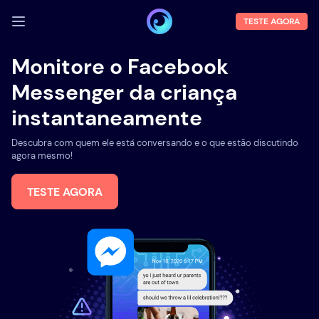
TESTE AGORA
FAZER LOGIN
Monitore o Facebook
Messenger da criança
Demo
instantaneamente
Funções
Descubra com quem ele está conversando e o que estão discutindo
Sobre Nós
agora mesmo!
Blog
TESTE AGORA