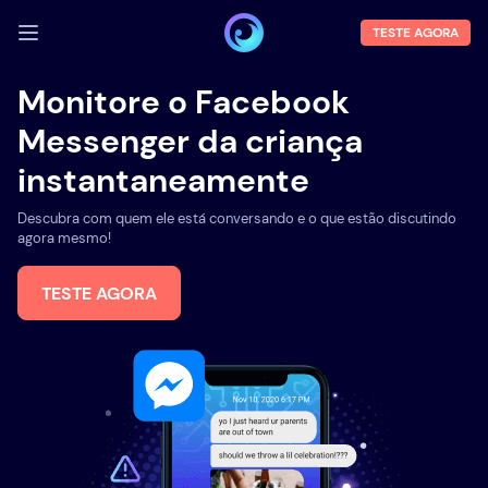
TESTE AGORA
FAZER LOGIN
Monitore o Facebook
Messenger da criança
Demo
instantaneamente
Funções
Descubra com quem ele está conversando e o que estão discutindo
Sobre Nós
agora mesmo!
Blog
TESTE AGORA