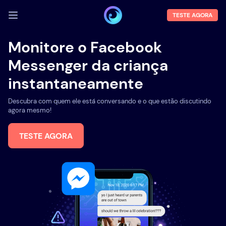
TESTE AGORA
FAZER LOGIN
Monitore o Facebook
Messenger da criança
Demo
instantaneamente
Funções
Descubra com quem ele está conversando e o que estão discutindo
Sobre Nós
agora mesmo!
Blog
TESTE AGORA