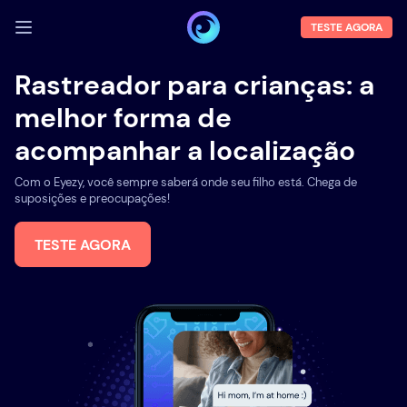
TESTE AGORA
FAZER LOGIN
Rastreador para crianças: a
melhor forma de
Demo
acompanhar a localização
Funções
Com o Eyezy, você sempre saberá onde seu filho está. Chega de
Sobre Nós
suposições e preocupações!
Blog
TESTE AGORA