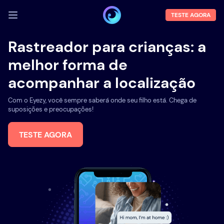
TESTE AGORA
FAZER LOGIN
Rastreador para crianças: a
melhor forma de
Demo
acompanhar a localização
Funções
Com o Eyezy, você sempre saberá onde seu filho está. Chega de
Sobre Nós
suposições e preocupações!
Blog
TESTE AGORA