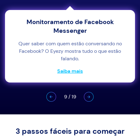
Monitoramento de Facebook
Messenger
Quer saber com quem estão conversando no
Facebook? O Eyezy mostra tudo o que estão
falando.
Saiba mais
9
/
19
3 passos fáceis para começar