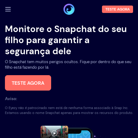
TESTE AGORA
FAZER LOGIN
Monitore o Snapchat do seu
Demo
filho para garantir a
segurança dele
Funções
O Snapchat tem muitos perigos ocultos. Fique por dentro do que seu
Sobre Nós
filho está fazendo por lá.
Blog
TESTE AGORA
Aviso:
O Eyezy não é patrocinado nem está de nenhuma forma associado à Snap Inc.
Estamos usando o nome Snapchat apenas para mostrar os recursos do produto.