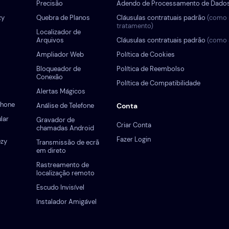
Precisão
Adendo de Processamento de Dado
zy
Quebra de Planos
Cláusulas contratuais padrão
(como 
tratamento)
Localizador de
Arquivos
Cláusulas contratuais padrão
(como 
Ampliador Web
Política de Cookies
Bloqueador de
Política de Reembolso
Conexão
Política de Compatibilidade
Alertas Mágicos
Phone
Análise de Telefone
Conta
lar
Gravador de
Criar Conta
chamadas Android
Fazer Login
ezy
Transmissão de ecrã
em direto
Rastreamento de
localização remoto
Escudo Invisível
Instalador Amigável