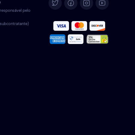
s
Deutsch
responsável pelo
subcontratante)
Español
Français
Italiano
Türkçe
Polski
Română
Nederlands
Svenska