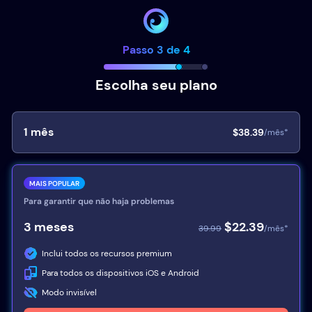
Passo 3 de 4
Escolha seu plano
1
mês
$38.39
/mês*
MAIS POPULAR
Para garantir que não haja problemas
3
meses
$22.39
39.99
/mês*
Inclui todos os recursos premium
Para todos os dispositivos iOS e Android
Modo invisível