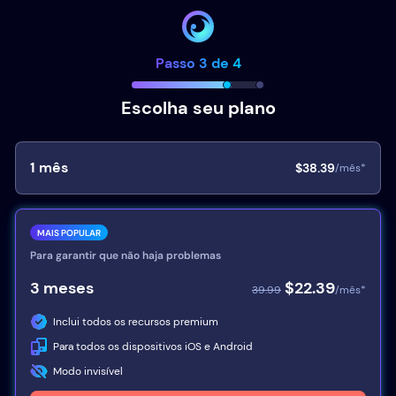
Passo 3 de 4
Escolha seu plano
1
mês
$38.39
/mês*
MAIS POPULAR
Para garantir que não haja problemas
3
meses
$22.39
39.99
/mês*
Inclui todos os recursos premium
Para todos os dispositivos iOS e Android
Modo invisível