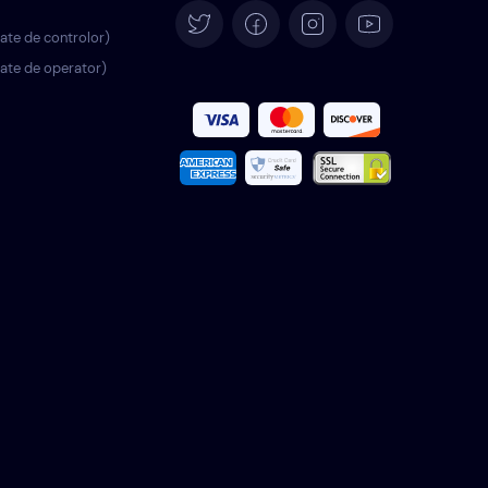
Deutsch
itate de controlor)
itate de operator)
Español
Français
Italiano
Português
Türkçe
Polski
Nederlands
Svenska