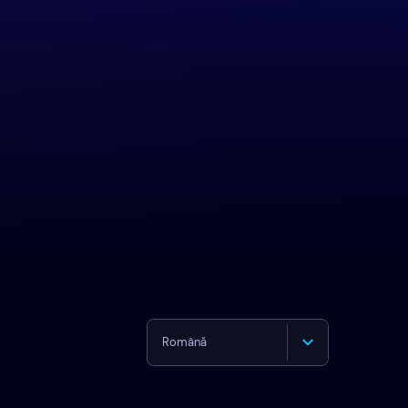
Română
English