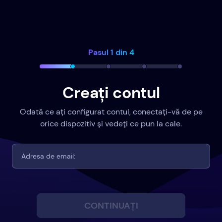
Pasul 1 din 4
Creați contul
Odată ce ați configurat contul, conectați-vă de pe
orice dispozitiv și vedeți ce pun la cale.
CONTINUAȚI