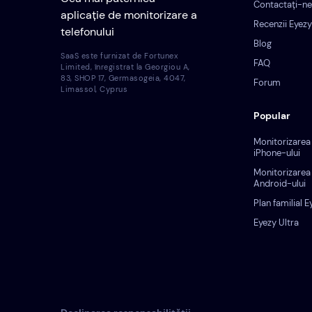
Contactați-ne
aplicație de monitorizare a
Recenzii Eyezy
telefonului
Blog
SaaS este furnizat de Fortunex
FAQ
Limited, înregistrat la Georgiou A,
83, SHOP 17, Germasogeia, 4047,
Forum
Limassol, Cyprus
Popular
Monitorizarea
iPhone-ului
Monitorizarea
Android-ului
Plan familial E
Eyezy Ultra