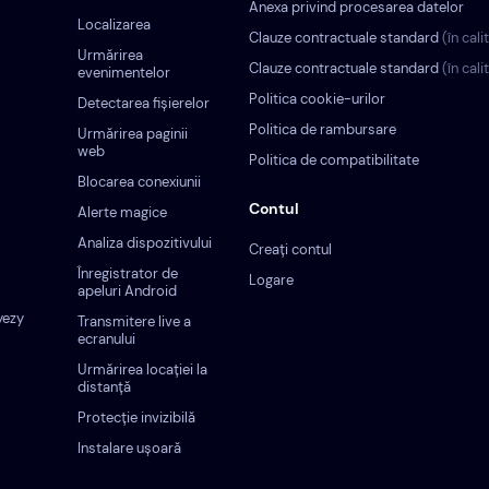
Anexa privind procesarea datelor
Localizarea
Clauze contractuale standard
(în cal
Urmărirea
Clauze contractuale standard
(în cal
evenimentelor
Politica cookie-urilor
Detectarea fișierelor
Politica de rambursare
Urmărirea paginii
web
Politica de compatibilitate
Blocarea conexiunii
Contul
Alerte magice
Analiza dispozitivului
Creați contul
Înregistrator de
Logare
apeluri Android
yezy
Transmitere live a
ecranului
Urmărirea locației la
distanță
Protecție invizibilă
Instalare ușoară