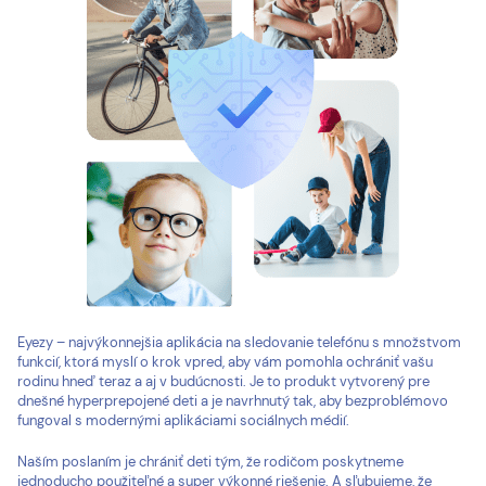
Eyezy – najvýkonnejšia aplikácia na sledovanie telefónu s množstvom
funkcií, ktorá myslí o krok vpred, aby vám pomohla ochrániť vašu
rodinu hneď teraz a aj v budúcnosti. Je to produkt vytvorený pre
dnešné hyperprepojené deti a je navrhnutý tak, aby bezproblémovo
fungoval s modernými aplikáciami sociálnych médií.
Naším poslaním je chrániť deti tým, že rodičom poskytneme
jednoducho použiteľné a super výkonné riešenie. A sľubujeme, že