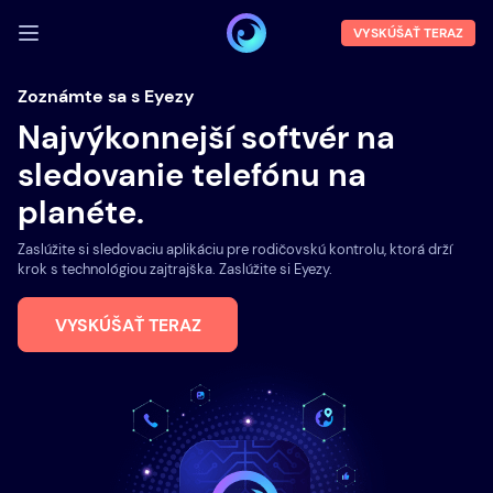
VYSKÚŠAŤ TERAZ
PRIHLÁSIŤ SA
Zoznámte sa s Eyezy
Najvýkonnejší softvér na
Demo
sledovanie telefónu na
Vlastnosti
planéte.
O nás
Zaslúžite si sledovaciu aplikáciu pre rodičovskú kontrolu, ktorá drží
Blog
krok s technológiou zajtrajška. Zaslúžite si Eyezy.
VYSKÚŠAŤ TERAZ