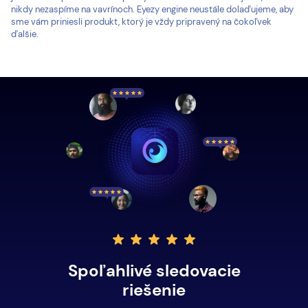
nikdy nezaspíme na vavrínoch. Eyezy engine neustále dolaďujeme, aby
sme vám priniesli produkt, ktorý je vždy pripravený na čokoľvek
ďalšie.
Spoľahlivé sledovacie
riešenie