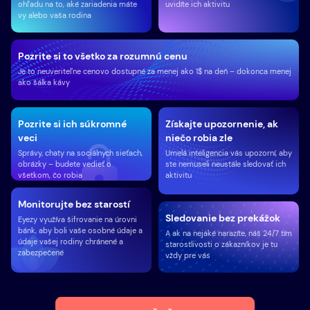
ohľadu na to, aké zariadenia máte
uvidíte ich aktivitu
vy alebo vaša rodina
Pozrite si to všetko za rozumnú cenu
Je to neuveriteľne cenovo dostupné za menej ako 1$ na deň – dokonca menej
ako šálka kávy
Pozrite si ich súkromné ​​
Získajte upozornenie, ak
veci
niečo robia zle
Správy, chaty na sociálnych sieťach,
Umelá inteligencia vás upozorní, aby
obrázky – budete vedieť o
ste nemuseli neustále sledovať ich
všetkom, čo robia
aktivitu
Monitorujte bez starostí
Sledovanie bez prekážok
Eyezy využíva šifrovanie na úrovni
bánk, aby boli vaše osobné údaje a
A ak na nejaké narazíte, náš 24/7 tím
údaje vašej rodiny chránené a
starostlivosti o zákazníkov je tu
zabezpečené
vždy pre vás