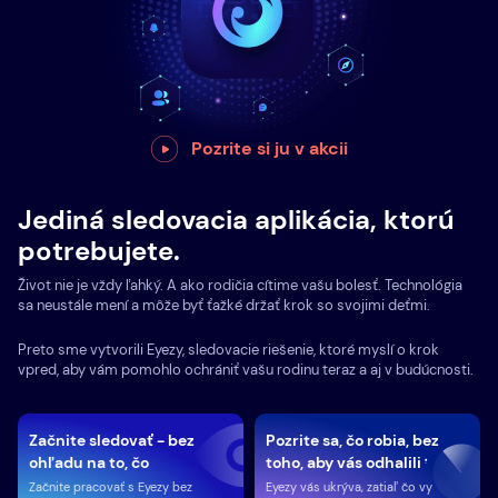
Pozrite si ju v akcii
Jediná sledovacia aplikácia, ktorú
potrebujete.
Život nie je vždy ľahký. A ako rodičia cítime vašu bolesť. Technológia
sa neustále mení a môže byť ťažké držať krok so svojimi deťmi.
Preto sme vytvorili Eyezy, sledovacie riešenie, ktoré myslí o krok
vpred, aby vám pomohlo ochrániť vašu rodinu teraz a aj v budúcnosti.
Začnite sledovať - bez
Pozrite sa, čo robia, bez
ohľadu na to, čo
toho, aby vás odhalili
Začnite pracovať s Eyezy bez
Eyezy vás ukrýva, zatiaľ čo vy