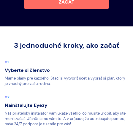
ZAČAŤ
3 jednoduché kroky, ako začať
Vyberte si členstvo
Máme plány pre každého. Stačí si vytvoriť účet a vybrať si plán, ktorý
je vhodný pre vašu rodinu.
Nainštalujte Eyezy
Náš priateľský inštalátor vám ukáže všetko, čo musíte urobiť, aby ste
mohli začať. Uľahčili sme vám to. A v prípade, že potrebujete pomoc,
naša 24/7 podpora je tu stále pre vás!