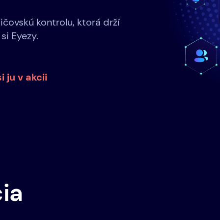
ičovskú kontrolu, ktorá drží
 si Eyezy.
i ju v akcii
ia