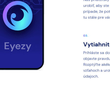
urobiť, aby ste
prípade, že po
tu stále pre vá
Vytiahnit
Prihláste sa d
objavte pravdu 
Rozptýľte akék
vzťahoch a uro
údajoch.