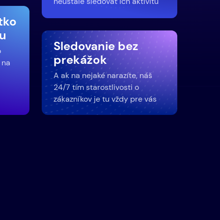
neustále sledovať ich aktivitu
etko
u
Sledovanie bez
o
prekážok
 na
A ak na nejaké narazíte, náš
24/7 tím starostlivosti o
zákazníkov je tu vždy pre vás