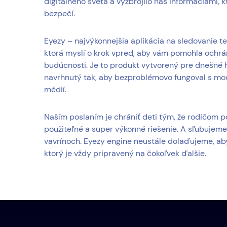
digitálneho sveta a vyzbrojilo nás informáciami, 
bezpečí.
Eyezy – najvýkonnejšia aplikácia na sledovanie t
ktorá myslí o krok vpred, aby vám pomohla ochrán
budúcnosti. Je to produkt vytvorený pre dnešné 
navrhnutý tak, aby bezproblémovo fungoval s mo
médií.
Naším poslaním je chrániť deti tým, že rodičom
použiteľné a super výkonné riešenie. A sľubujeme
vavrínoch. Eyezy engine neustále dolaďujeme, ab
ktorý je vždy pripravený na čokoľvek ďalšie.