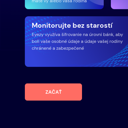
máte vy alebo vaša rodina
Monitorujte bez starostí
Eyezy využíva šifrovanie na úrovni bánk, aby
boli vaše osobné údaje a údaje vašej rodiny
chránené a zabezpečené
ZAČAŤ