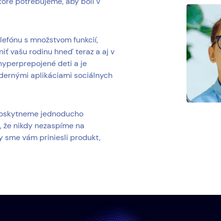
ktoré potrebujeme, aby boli v
elefónu s množstvom funkcií,
iť vašu rodinu hneď teraz a aj v
hyperprepojené deti a je
dernými aplikáciami sociálnych
 poskytneme jednoducho
, že nikdy nezaspíme na
y sme vám priniesli produkt,