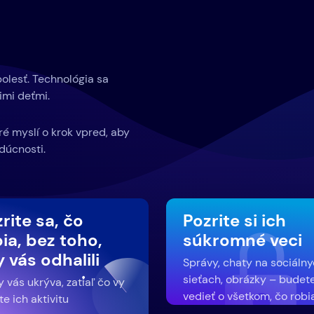
bolesť. Technológia sa
imi deťmi.
oré myslí o krok vpred, aby
dúcnosti.
rite sa, čo
Pozrite si ich
ia, bez toho,
súkromné ​​veci
 vás odhalili
Správy, chaty na sociáln
sieťach, obrázky – budet
 vás ukrýva, zatiaľ čo vy
vedieť o všetkom, čo robi
te ich aktivitu