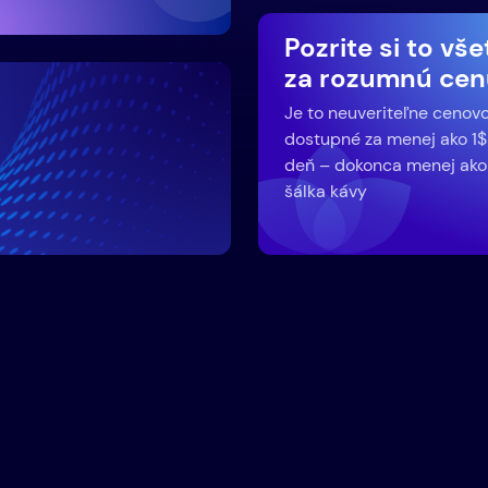
Pozrite si to vš
za rozumnú cen
Je to neuveriteľne cenov
dostupné za menej ako 1$
deň – dokonca menej ako
šálka kávy