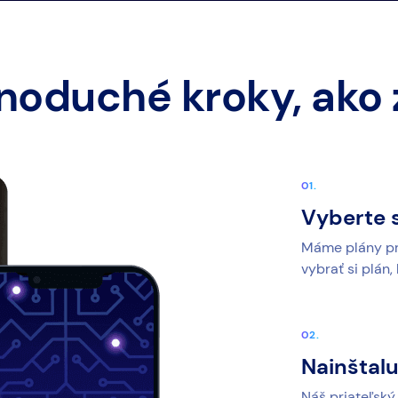
noduché kroky, ako
Vyberte s
Máme plány pre
vybrať si plán,
Nainštalu
Náš priateľský