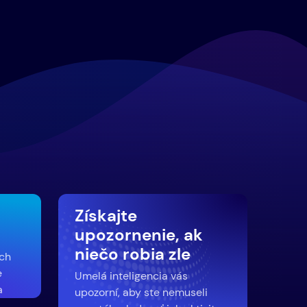
Získajte
upozornenie, ak
niečo robia zle
ych
e
Umelá inteligencia vás
a
upozorní, aby ste nemuseli