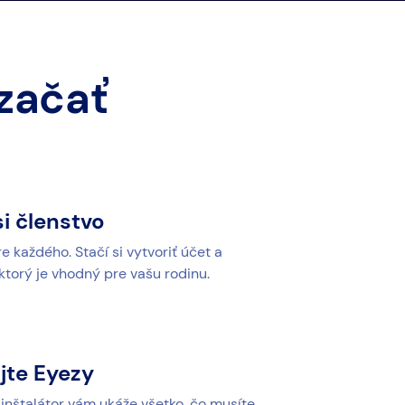
 začať
i členstvo
 každého. Stačí si vytvoriť účet a
 ktorý je vhodný pre vašu rodinu.
jte Eyezy
 inštalátor vám ukáže všetko, čo musíte