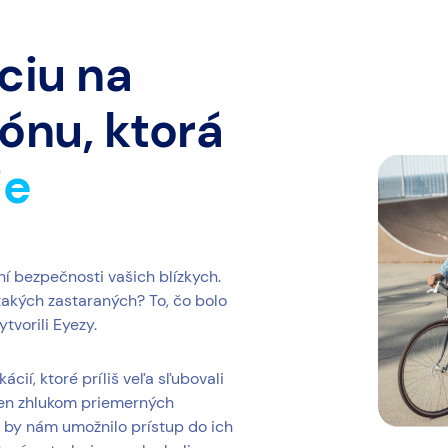
ciu na
ónu, ktorá
je
ní bezpečnosti vašich blízkych.
 takých zastaraných? To, čo bolo
tvorili Eyezy.
cií, ktoré príliš veľa sľubovali
e len zhlukom priemerných
 by nám umožnilo prístup do ich