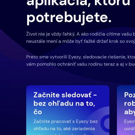
aplikácia, ktorú
potrebujete.
Život nie je vždy ľahký. A ako rodičia cítime vašu 
neustále mení a môže byť ťažké držať krok so svoj
Preto sme vytvorili Eyezy, sledovacie riešenie, kt
vám pomohlo ochrániť vašu rodinu teraz a aj v bu
Začnite sledovať -
Poz
bez ohľadu na to,
rob
čo
aby
Začnite pracovať s Eyezy bez
Eyezy
ohľadu na to, aké zariadenia
uvidí