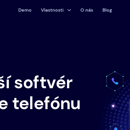
Demo
Vlastnosti
O nás
Blog
í softvér
e telefónu