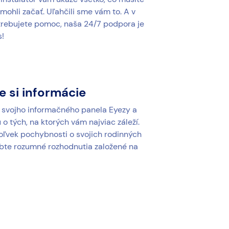
 mohli začať. Uľahčili sme vám to. A v
trebujete pomoc, naša 24/7 podpora je
s!
e si informácie
o svojho informačného panela Eyezy a
o tých, na ktorých vám najviac záleží.
oľvek pochybnosti o svojich rodinných
bte rozumné rozhodnutia založené na