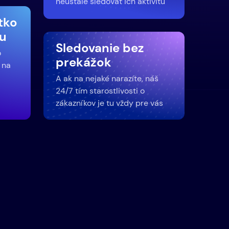
neustále sledovať ich aktivitu
etko
u
Sledovanie bez
o
prekážok
 na
A ak na nejaké narazíte, náš
24/7 tím starostlivosti o
zákazníkov je tu vždy pre vás