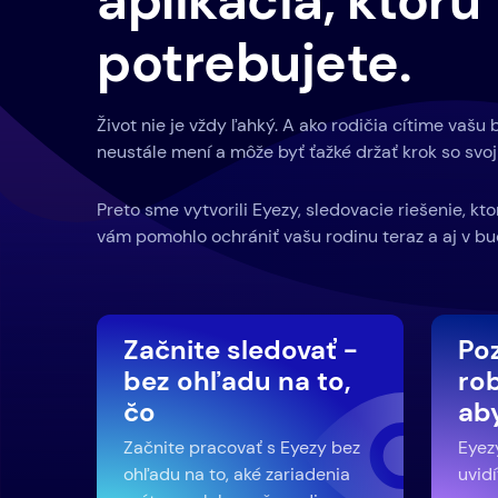
aplikácia, ktorú
potrebujete.
Život nie je vždy ľahký. A ako rodičia cítime vašu 
neustále mení a môže byť ťažké držať krok so svoj
Preto sme vytvorili Eyezy, sledovacie riešenie, kt
vám pomohlo ochrániť vašu rodinu teraz a aj v bu
Začnite sledovať -
Poz
bez ohľadu na to,
rob
čo
aby
Začnite pracovať s Eyezy bez
Eyezy
ohľadu na to, aké zariadenia
uvidí