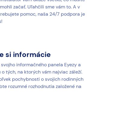
 mohli začať. Uľahčili sme vám to. A v
trebujete pomoc, naša 24/7 podpora je
s!
e si informácie
o svojho informačného panela Eyezy a
o tých, na ktorých vám najviac záleží.
oľvek pochybnosti o svojich rodinných
bte rozumné rozhodnutia založené na