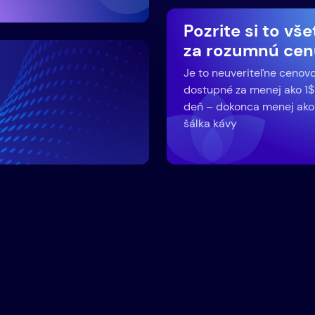
Pozrite si to vš
za rozumnú cen
Je to neuveriteľne cenov
dostupné za menej ako 1$
deň – dokonca menej ako
šálka kávy