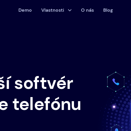
Demo
Vlastnosti
O nás
Blog
í softvér
e telefónu