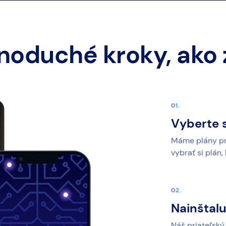
noduché kroky, ako
Vyberte s
Máme plány pre
vybrať si plán,
Nainštalu
Náš priateľský