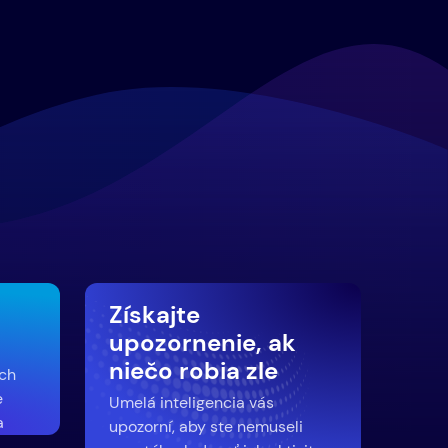
Získajte
upozornenie, ak
niečo robia zle
ych
e
Umelá inteligencia vás
a
upozorní, aby ste nemuseli