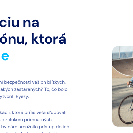
ciu na
ónu, ktorá
je
ní bezpečnosti vašich blízkych.
 takých zastaraných? To, čo bolo
tvorili Eyezy.
cií, ktoré príliš veľa sľubovali
e len zhlukom priemerných
 by nám umožnilo prístup do ich