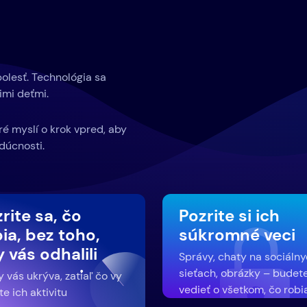
bolesť. Technológia sa
imi deťmi.
oré myslí o krok vpred, aby
dúcnosti.
rite sa, čo
Pozrite si ich
ia, bez toho,
súkromné ​​veci
 vás odhalili
Správy, chaty na sociáln
sieťach, obrázky – budet
 vás ukrýva, zatiaľ čo vy
vedieť o všetkom, čo robi
te ich aktivitu