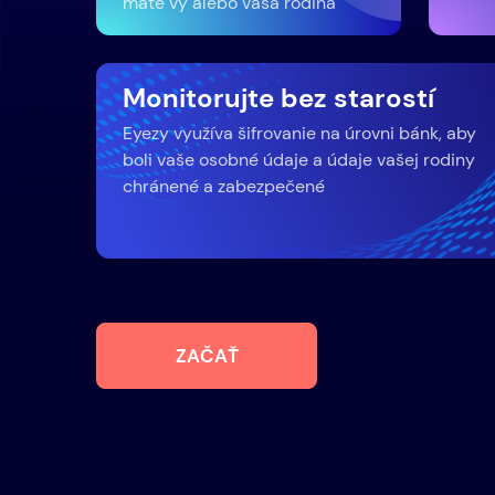
máte vy alebo vaša rodina
Monitorujte bez starostí
Eyezy využíva šifrovanie na úrovni bánk, aby
boli vaše osobné údaje a údaje vašej rodiny
chránené a zabezpečené
ZAČAŤ