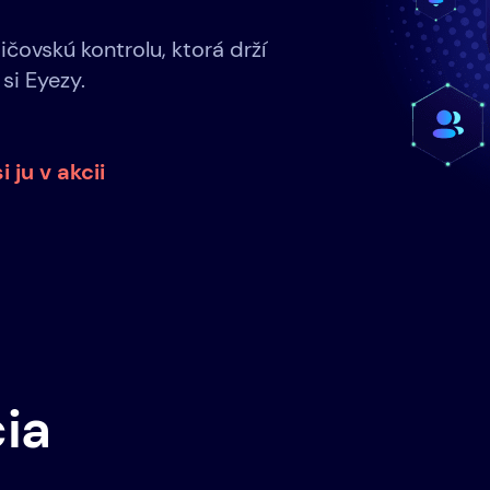
ičovskú kontrolu, ktorá drží
 si Eyezy.
i ju v akcii
ia