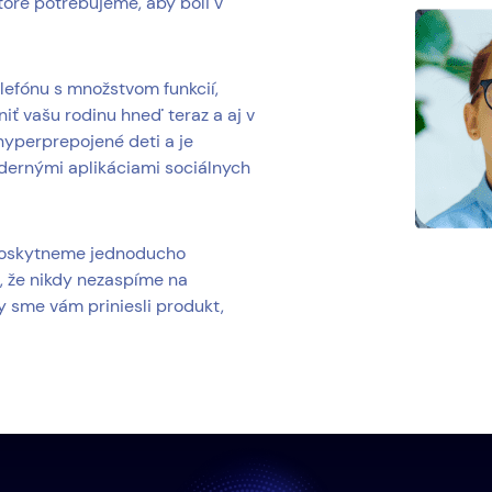
ktoré potrebujeme, aby boli v
elefónu s množstvom funkcií,
iť vašu rodinu hneď teraz a aj v
hyperprepojené deti a je
dernými aplikáciami sociálnych
 poskytneme jednoducho
, že nikdy nezaspíme na
y sme vám priniesli produkt,