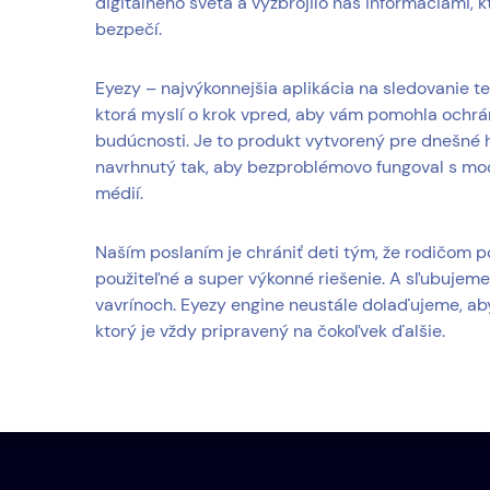
digitálneho sveta a vyzbrojilo nás informáciami, 
bezpečí.
Eyezy – najvýkonnejšia aplikácia na sledovanie t
ktorá myslí o krok vpred, aby vám pomohla ochrán
budúcnosti. Je to produkt vytvorený pre dnešné 
navrhnutý tak, aby bezproblémovo fungoval s mo
médií.
Naším poslaním je chrániť deti tým, že rodičom
použiteľné a super výkonné riešenie. A sľubujeme
vavrínoch. Eyezy engine neustále dolaďujeme, ab
ktorý je vždy pripravený na čokoľvek ďalšie.