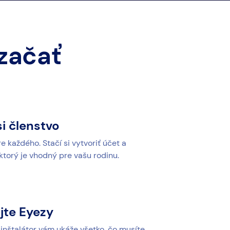
 začať
i členstvo
 každého. Stačí si vytvoriť účet a
 ktorý je vhodný pre vašu rodinu.
jte Eyezy
 inštalátor vám ukáže všetko, čo musíte