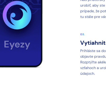
urobiť, aby ste
prípade, že po
tu stále pre vá
Vytiahnit
Prihláste sa d
objavte pravdu 
Rozptýľte akék
vzťahoch a uro
údajoch.