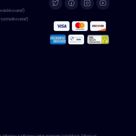
Deutsch
evádzkovateľ)
rostredkovateľ)
Español
Français
Italiano
Português
Türkçe
Polski
Română
Nederlands
h zákonov a zákonov vašej miestnej jurisdikcie. Zákon vo