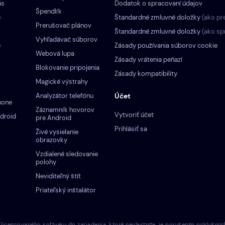
ás
Dodatok o spracovaní údajov
Špendlík
e
Štandardné zmluvné doložky
(ako pr
Prerušovač plánov
Štandardné zmluvné doložky
(ako sp
Vyhľadávač súborov
é
Zásady používania súborov cookie
Webová lupa
Zásady vrátenia peňazí
Blokovanie pripojenia
Zásady kompatibility
Magické výstrahy
Analyzátor telefónu
Účet
hone
Záznamník hovorov
Vytvoriť účet
droid
pre Android
Prihlásiť sa
Živé vysielanie
obrazovky
Vzdialené sledovanie
polohy
Neviditeľný štít
Priateľský inštalátor
cencovaného softvéru do zariadenia, ktoré nevlastníte, je porušením príslušnýc