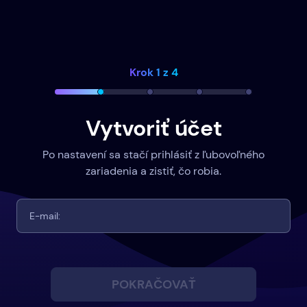
Krok 1 z 4
Vytvoriť účet
Po nastavení sa stačí prihlásiť z ľubovoľného
zariadenia a zistiť, čo robia.
POKRAČOVAŤ