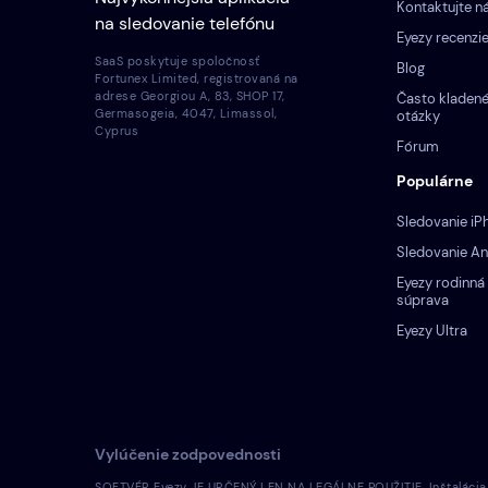
Kontaktujte n
na sledovanie telefónu
Eyezy recenzi
SaaS poskytuje spoločnosť
Blog
Fortunex Limited, registrovaná na
adrese Georgiou A, 83, SHOP 17,
Často kladen
Germasogeia, 4047, Limassol,
otázky
Cyprus
Fórum
Populárne
Sledovanie iP
Sledovanie An
Eyezy rodinná
súprava
Eyezy Ultra
Vylúčenie zodpovednosti
SOFTVÉR Eyezy JE URČENÝ LEN NA LEGÁLNE POUŽITIE. Inštalácia li