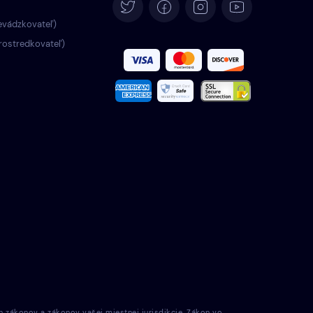
Deutsch
evádzkovateľ)
rostredkovateľ)
Español
Français
Italiano
Português
Türkçe
Polski
Română
Nederlands
h zákonov a zákonov vašej miestnej jurisdikcie. Zákon vo