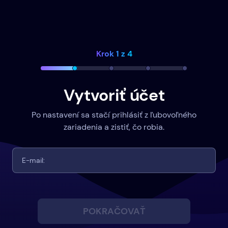
Krok 1 z 4
Vytvoriť účet
Po nastavení sa stačí prihlásiť z ľubovoľného
zariadenia a zistiť, čo robia.
POKRAČOVAŤ