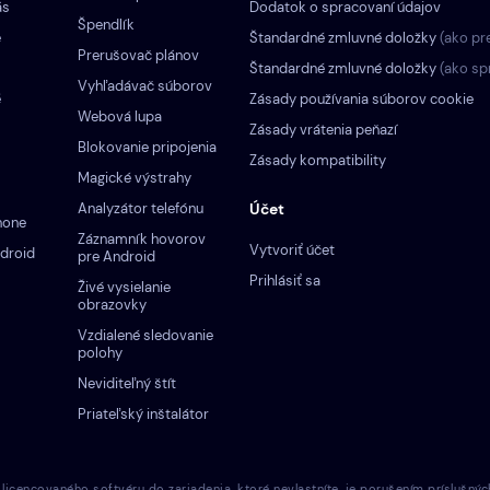
ás
Dodatok o spracovaní údajov
Špendlík
e
Štandardné zmluvné doložky
(ako pr
Prerušovač plánov
Štandardné zmluvné doložky
(ako sp
Vyhľadávač súborov
é
Zásady používania súborov cookie
Webová lupa
Zásady vrátenia peňazí
Blokovanie pripojenia
Zásady kompatibility
Magické výstrahy
Analyzátor telefónu
Účet
hone
Záznamník hovorov
Vytvoriť účet
droid
pre Android
Prihlásiť sa
Živé vysielanie
obrazovky
Vzdialené sledovanie
polohy
Neviditeľný štít
Priateľský inštalátor
cencovaného softvéru do zariadenia, ktoré nevlastníte, je porušením príslušnýc