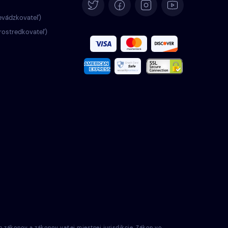
Deutsch
evádzkovateľ)
rostredkovateľ)
Español
Français
Italiano
Português
Türkçe
Polski
Română
Nederlands
h zákonov a zákonov vašej miestnej jurisdikcie. Zákon vo