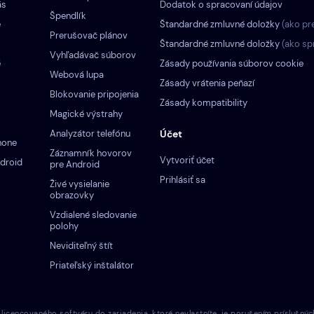
ás
Dodatok o spracovaní údajov
Špendlík
e
Štandardné zmluvné doložky
(ako pr
Prerušovač plánov
Štandardné zmluvné doložky
(ako sp
Vyhľadávač súborov
é
Zásady používania súborov cookie
Webová lupa
Zásady vrátenia peňazí
Blokovanie pripojenia
Zásady kompatibility
Magické výstrahy
Analyzátor telefónu
Účet
hone
Záznamník hovorov
Vytvoriť účet
droid
pre Android
Prihlásiť sa
Živé vysielanie
obrazovky
Vzdialené sledovanie
polohy
Neviditeľný štít
Priateľský inštalátor
cencovaného softvéru do zariadenia, ktoré nevlastníte, je porušením príslušnýc