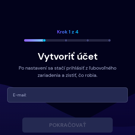
Krok 1 z 4
Vytvoriť účet
Po nastavení sa stačí prihlásiť z ľubovoľného
zariadenia a zistiť, čo robia.
POKRAČOVAŤ