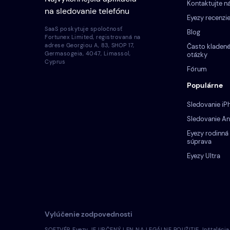
Kontaktujte n
na sledovanie telefónu
Eyezy recenzi
SaaS poskytuje spoločnosť
Blog
Fortunex Limited, registrovaná na
adrese Georgiou A, 83, SHOP 17,
Často kladen
Germasogeia, 4047, Limassol,
otázky
Cyprus
Fórum
Populárne
Sledovanie iP
Sledovanie An
Eyezy rodinná
súprava
Eyezy Ultra
Vylúčenie zodpovednosti
SOFTVÉR Eyezy JE URČENÝ LEN NA LEGÁLNE POUŽITIE. Inštalácia li