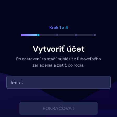
Krok 1 z 4
Vytvoriť účet
Po nastavení sa stačí prihlásiť z ľubovoľného
zariadenia a zistiť, čo robia.
POKRAČOVAŤ