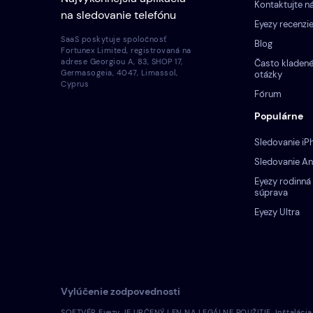
Kontaktujte n
na sledovanie telefónu
Eyezy recenzi
SaaS poskytuje spoločnosť
Blog
Fortunex Limited, registrovaná na
adrese Georgiou A, 83, SHOP 17,
Často kladen
Germasogeia, 4047, Limassol,
otázky
Cyprus
Fórum
Populárne
Sledovanie iP
Sledovanie An
Eyezy rodinná
súprava
Eyezy Ultra
Vylúčenie zodpovednosti
SOFTVÉR Eyezy JE URČENÝ LEN NA LEGÁLNE POUŽITIE. Inštalácia li