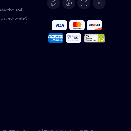
Deutsch
evádzkovateľ)
rostredkovateľ)
Español
Français
Italiano
Português
Türkçe
Polski
Română
Nederlands
h zákonov a zákonov vašej miestnej jurisdikcie. Zákon vo