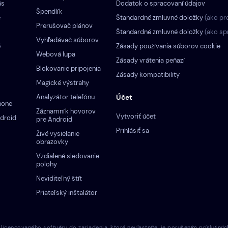
ás
Dodatok o spracovaní údajov
Špendlík
e
Štandardné zmluvné doložky
(ako pr
Prerušovač plánov
Štandardné zmluvné doložky
(ako sp
Vyhľadávač súborov
é
Zásady používania súborov cookie
Webová lupa
Zásady vrátenia peňazí
Blokovanie pripojenia
Zásady kompatibility
Magické výstrahy
Analyzátor telefónu
Účet
hone
Záznamník hovorov
Vytvoriť účet
droid
pre Android
Prihlásiť sa
Živé vysielanie
obrazovky
Vzdialené sledovanie
polohy
Neviditeľný štít
Priateľský inštalátor
cencovaného softvéru do zariadenia, ktoré nevlastníte, je porušením príslušnýc