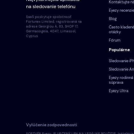
Kontaktujte n
na sledovanie telefónu
Eyezy recenzi
SaaS poskytuje spoločnosť
Blog
Fortunex Limited, registrovaná na
adrese Georgiou A, 83, SHOP 17,
Často kladen
Germasogeia, 4047, Limassol,
otázky
Cyprus
Fórum
Populárne
Sledovanie iP
Sledovanie An
Eyezy rodinná
súprava
Eyezy Ultra
Vylúčenie zodpovednosti
SOFTVÉR Eyezy JE URČENÝ LEN NA LEGÁLNE POUŽITIE. Inštalácia li