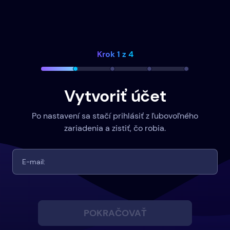
Krok 1 z 4
Vytvoriť účet
Po nastavení sa stačí prihlásiť z ľubovoľného
zariadenia a zistiť, čo robia.
POKRAČOVAŤ