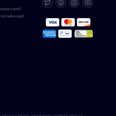
Deutsch
evádzkovateľ)
rostredkovateľ)
Español
Français
Italiano
Português
Türkçe
Polski
Română
Nederlands
h zákonov a zákonov vašej miestnej jurisdikcie. Zákon vo