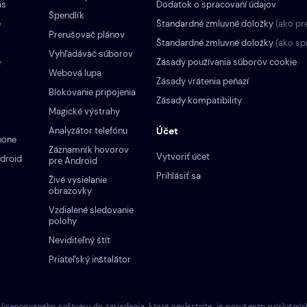
ás
Dodatok o spracovaní údajov
Špendlík
e
Štandardné zmluvné doložky
(ako pr
Prerušovač plánov
Štandardné zmluvné doložky
(ako sp
Vyhľadávač súborov
é
Zásady používania súborov cookie
Webová lupa
Zásady vrátenia peňazí
Blokovanie pripojenia
Zásady kompatibility
Magické výstrahy
Analyzátor telefónu
Účet
hone
Záznamník hovorov
Vytvoriť účet
droid
pre Android
Prihlásiť sa
Živé vysielanie
obrazovky
Vzdialené sledovanie
polohy
Neviditeľný štít
Priateľský inštalátor
cencovaného softvéru do zariadenia, ktoré nevlastníte, je porušením príslušnýc