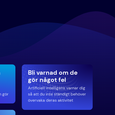
a
Bli varnad om de
gör något fel
Artificiell intelligens varnar dig
n gör
så att du inte ständigt behöver
övervaka deras aktivitet