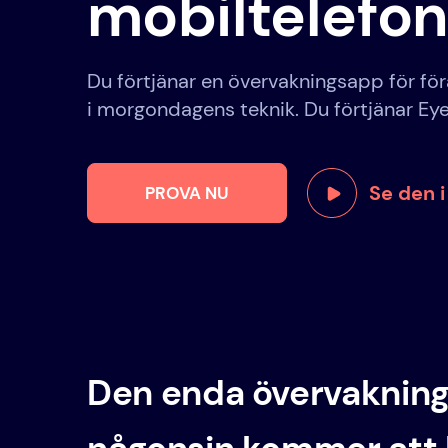
mobiltelefon
Du förtjänar en övervakningsapp för fö
i morgondagens teknik. Du förtjänar Eye
Se den i
PROVA NU
Den enda övervaknin