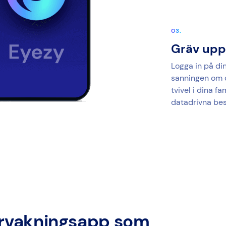
Gräv upp
Logga in på di
sanningen om d
tvivel i dina fa
datadrivna bes
vervakningsapp som