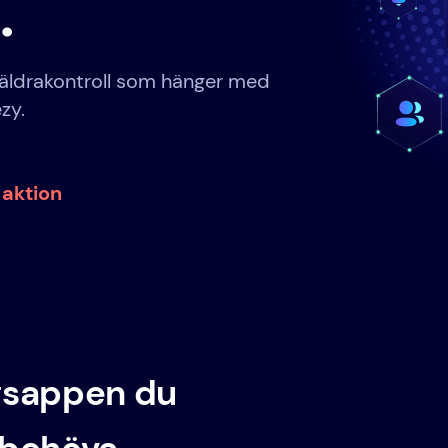
.
räldrakontroll som hänger med
zy.
 aktion
gsappen du