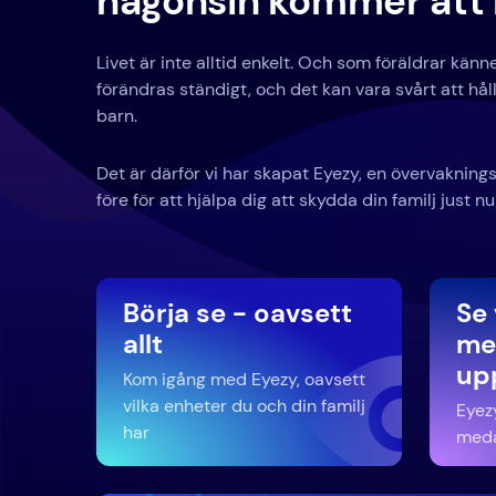
någonsin kommer att 
Livet är inte alltid enkelt. Och som föräldrar känn
förändras ständigt, och det kan vara svårt att hå
barn.
Det är därför vi har skapat Eyezy, en övervakning
före för att hjälpa dig att skydda din familj just nu
Börja se - oavsett
Se 
allt
med
up
Kom igång med Eyezy, oavsett
vilka enheter du och din familj
Eyezy
har
meda