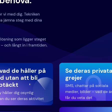
behöva.
er vi med dig. Tekniken
lla jämna steg med dina
slösning som ligger steget
 – och långt in i framtiden.
vad de håller på
Se deras privat
 utan att bli
grejer
ptäckt
SMS, chattar på sociala
medier, bilder – vad de ä
 håller dig osynlig
får du veta det
n du ser deras aktivitet