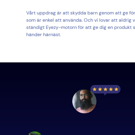
Vårt uppdrag är att skydda barn genom att ge för
som är enkel att använda. Och vi lovar att aldrig vi
ständigt Eyezy-motorn för att ge dig en produkt s
händer härnäst.