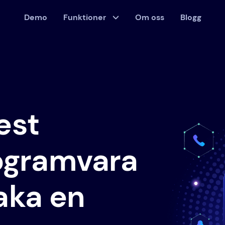
Demo
Funktioner
Om oss
Blogg
est
rogramvara
vaka en