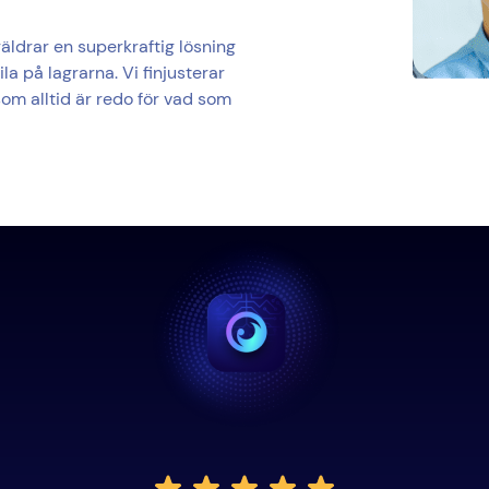
äldrar en superkraftig lösning
la på lagrarna. Vi finjusterar
om alltid är redo för vad som