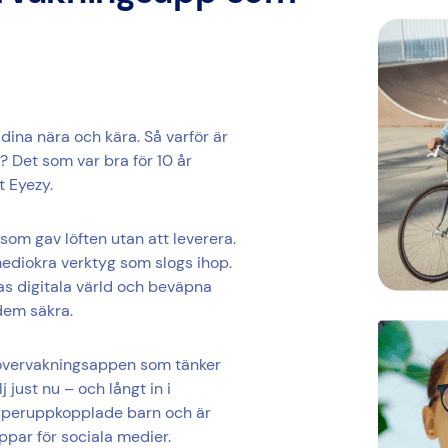
 dina nära och kära. Så varför är
? Det som var bra för 10 år
t Eyezy.
som gav löften utan att leverera.
 mediokra verktyg som slogs ihop.
eras digitala värld och beväpna
dem säkra.
onövervakningsappen som tänker
j just nu – och långt in i
hyperuppkopplade barn och är
par för sociala medier.