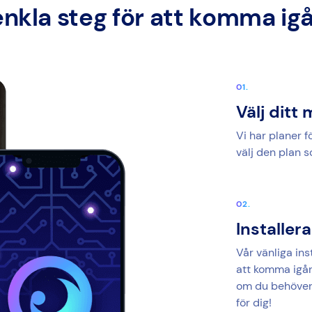
enkla steg för att komma ig
Välj dit
Vi har planer f
välj den plan so
Installer
Vår vänliga ins
att komma igång
om du behöver 
för dig!