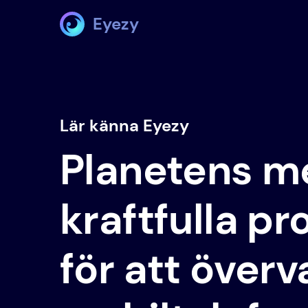
Eyezy
Lär känna Eyezy
Planetens m
kraftfulla p
för att över