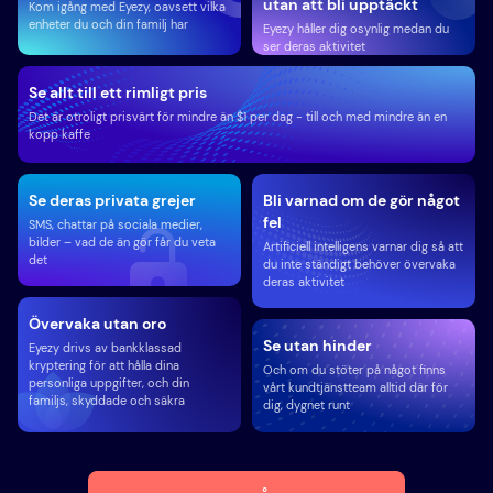
utan att bli upptäckt
Kom igång med Eyezy, oavsett vilka
enheter du och din familj har
Eyezy håller dig osynlig medan du
ser deras aktivitet
Se allt till ett rimligt pris
Det är otroligt prisvärt för mindre än $1 per dag - till och med mindre än en
kopp kaffe
Se deras privata grejer
Bli varnad om de gör något
fel
SMS, chattar på sociala medier,
bilder – vad de än gör får du veta
Artificiell intelligens varnar dig så att
det
du inte ständigt behöver övervaka
deras aktivitet
Övervaka utan oro
Se utan hinder
Eyezy drivs av bankklassad
kryptering för att hålla dina
Och om du stöter på något finns
personliga uppgifter, och din
vårt kundtjänstteam alltid där för
familjs, skyddade och säkra
dig, dygnet runt