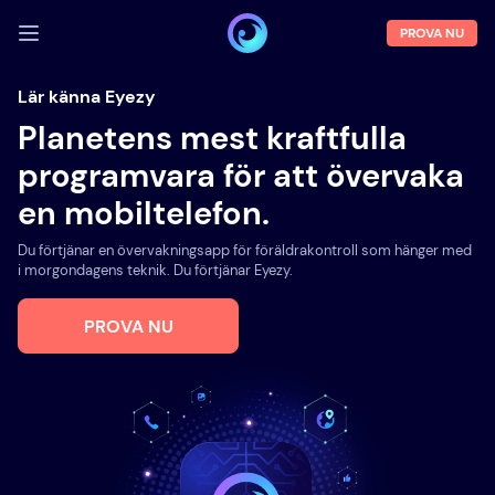
PROVA NU
LOGGA IN
Lär känna Eyezy
Planetens mest kraftfulla
Demo
programvara för att övervaka
Funktioner
en mobiltelefon.
Om oss
Du förtjänar en övervakningsapp för föräldrakontroll som hänger med
Blogg
i morgondagens teknik. Du förtjänar Eyezy.
PROVA NU