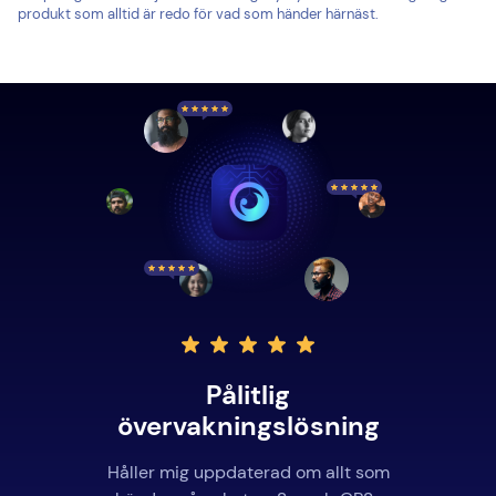
produkt som alltid är redo för vad som händer härnäst.
Pålitlig
övervakningslösning
Håller mig uppdaterad om allt som