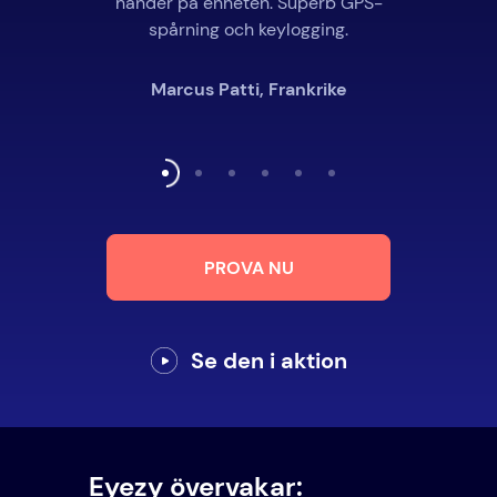
händer på enheten. Superb GPS-
spårning och keylogging.
Marcus Patti, Frankrike
PROVA NU
Se den i aktion
Eyezy övervakar: