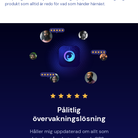
produkt som alltid är redo för vad som händer härnäst.
Pålitlig
övervakningslösning
Håller mig uppdaterad om allt som