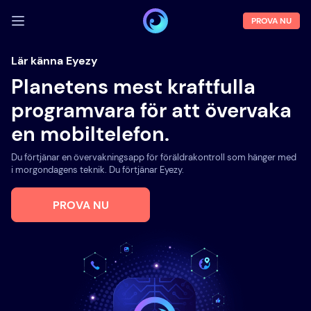
PROVA NU
LOGGA IN
Lär känna Eyezy
Planetens mest kraftfulla
Demo
programvara för att övervaka
Funktioner
en mobiltelefon.
Om oss
Du förtjänar en övervakningsapp för föräldrakontroll som hänger med
Blogg
i morgondagens teknik. Du förtjänar Eyezy.
PROVA NU