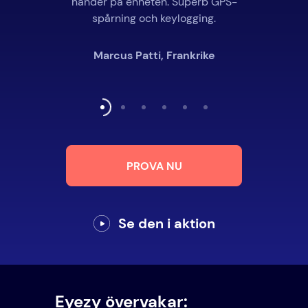
händer på enheten. Superb GPS-
spårning och keylogging.
Marcus Patti, Frankrike
PROVA NU
Se den i aktion
Eyezy övervakar: