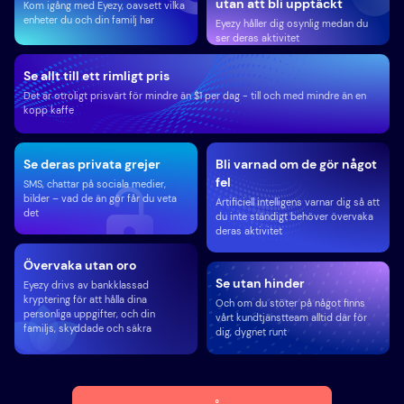
utan att bli upptäckt
Kom igång med Eyezy, oavsett vilka
enheter du och din familj har
Eyezy håller dig osynlig medan du
ser deras aktivitet
Se allt till ett rimligt pris
Det är otroligt prisvärt för mindre än $1 per dag - till och med mindre än en
kopp kaffe
Se deras privata grejer
Bli varnad om de gör något
fel
SMS, chattar på sociala medier,
bilder – vad de än gör får du veta
Artificiell intelligens varnar dig så att
det
du inte ständigt behöver övervaka
deras aktivitet
Övervaka utan oro
Se utan hinder
Eyezy drivs av bankklassad
kryptering för att hålla dina
Och om du stöter på något finns
personliga uppgifter, och din
vårt kundtjänstteam alltid där för
familjs, skyddade och säkra
dig, dygnet runt