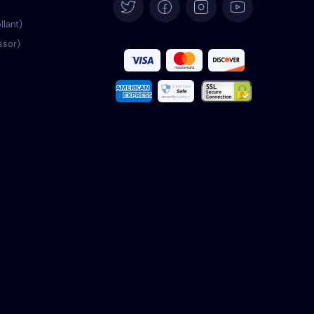
Deutsch
llant)
ssor)
Español
Français
Italiano
Português
Türkçe
Polski
Română
Nederlands