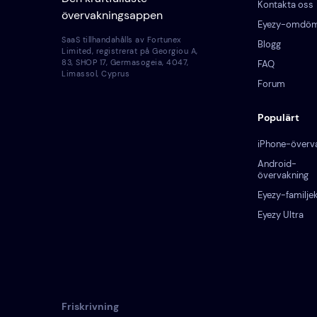
Kontakta oss
övervakningsappen
Eyezy-omdö
SaaS tillhandahålls av Fortunex
Blogg
Limited, registrerat på Georgiou A,
83, SHOP 17, Germasogeia, 4047,
FAQ
Limassol, Cyprus
Forum
Populärt
iPhone-överv
Android-
övervakning
Eyezy-familjek
Eyezy Ultra
Friskrivning