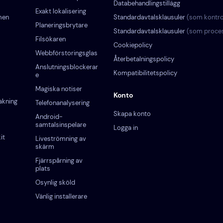
Databehandlingstillägg
Exakt lokalisering
men
Standardavtalsklausuler
(som kontro
Planeringsbrytare
Standardavtalsklausuler
(som proce
Filsökaren
Cookiepolicy
Webbförstoringsglas
Återbetalningspolicy
Anslutningsblockerar
Kompatibilitetspolicy
e
Magiska notiser
Konto
akning
Telefonanalysering
Skapa konto
Android-
samtalsinspelare
Logga in
it
Liveströmning av
skärm
Fjärrspårning av
plats
Osynlig sköld
Vänlig installerare