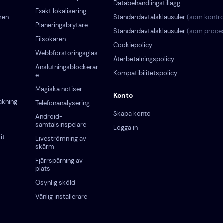
Databehandlingstillägg
Exakt lokalisering
men
Standardavtalsklausuler
(som kontro
Planeringsbrytare
Standardavtalsklausuler
(som proce
Filsökaren
Cookiepolicy
Webbförstoringsglas
Återbetalningspolicy
Anslutningsblockerar
Kompatibilitetspolicy
e
Magiska notiser
Konto
akning
Telefonanalysering
Skapa konto
Android-
samtalsinspelare
Logga in
it
Liveströmning av
skärm
Fjärrspårning av
plats
Osynlig sköld
Vänlig installerare