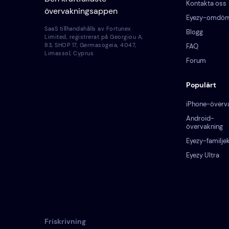
Kontakta oss
övervakningsappen
Eyezy-omdö
SaaS tillhandahålls av Fortunex
Blogg
Limited, registrerat på Georgiou A,
83, SHOP 17, Germasogeia, 4047,
FAQ
Limassol, Cyprus
Forum
Populärt
iPhone-överv
Android-
övervakning
Eyezy-familjek
Eyezy Ultra
Friskrivning