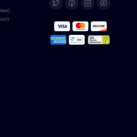
Deutsch
llant)
ssor)
Español
Français
Italiano
Português
Türkçe
Polski
Română
Nederlands