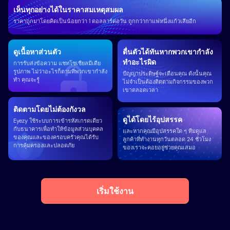
เห็นทุกอย่างได้ในราคาสมเหตุสมผล
ราคาถูกมาโดยคิดเป็นน้อยกว่า 1 ดอลลาร์ต่อวัน ถูกกว่ากาแฟหนึ่งแก้วเสียอีก
ดูเนื้อหาส่วนตัว
ตื่นตัวได้ทันหากพวกเขากำลัง
ทำอะไรผิด
การรับส่งข้อความ แชทโซเชียลมีเดีย
รูปภาพ ไม่ว่าอะไรก็ตามที่พวกเขากำลัง
ปัญญาประดิษฐ์จะเตือนคุณ ดังนั้นคุณ
ทำ คุณจะรู้
ไม่จำเป็นต้องติดตามกิจกรรมของพวก
เขาตลอดเวลา
ติดตามโดยไม่ต้องกังวล
ดูได้โดยไร้อุปสรรค
Eyezy ใช้ระบบการเข้ารหัสเกรดเดียว
กับธนาคารเพื่อทำให้ข้อมูลส่วนบุคคล
และหากคุณมีอุปสรรคใด ๆ ทีมดูแล
ของคุณและของครอบครัวคุณได้รับ
ลูกค้าที่ทำงานทุกวันตลอด 24 ชั่วโมง
การคุ้มครองและปลอดภัย
ของเราจะคอยอยู่ช่วยคุณเสมอ
เริ่มใช้งาน