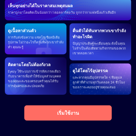
เห็นทุกอย่างได้ในราคาสมเหตุสมผล
ราคาถูกมาโดยคิดเป็นน้อยกว่า 1 ดอลลาร์ต่อวัน ถูกกว่ากาแฟหนึ่งแก้วเสียอีก
ดูเนื้อหาส่วนตัว
ตื่นตัวได้ทันหากพวกเขากำลัง
ทำอะไรผิด
การรับส่งข้อความ แชทโซเชียลมีเดีย
รูปภาพ ไม่ว่าอะไรก็ตามที่พวกเขากำลัง
ปัญญาประดิษฐ์จะเตือนคุณ ดังนั้นคุณ
ทำ คุณจะรู้
ไม่จำเป็นต้องติดตามกิจกรรมของพวก
เขาตลอดเวลา
ติดตามโดยไม่ต้องกังวล
ดูได้โดยไร้อุปสรรค
Eyezy ใช้ระบบการเข้ารหัสเกรดเดียว
กับธนาคารเพื่อทำให้ข้อมูลส่วนบุคคล
และหากคุณมีอุปสรรคใด ๆ ทีมดูแล
ของคุณและของครอบครัวคุณได้รับ
ลูกค้าที่ทำงานทุกวันตลอด 24 ชั่วโมง
การคุ้มครองและปลอดภัย
ของเราจะคอยอยู่ช่วยคุณเสมอ
เริ่มใช้งาน