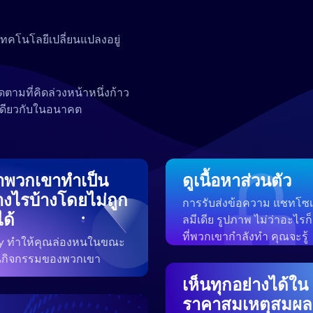
เทคโนโลยีเปลี่ยนแปลงอยู่
ิดตามที่คิดล่วงหน้าหนึ่งก้าว
เดียวกับในอนาคต
่าพวกเขาทำเป็น
ดูเนื้อหาส่วนตัว
างไรบ้างโดยไม่ถูก
การรับส่งข้อความ แชทโซเ
ได้
ลมีเดีย รูปภาพ ไม่ว่าอะไรก
ที่พวกเขากำลังทำ คุณจะรู้
y ทำให้คุณล่องหนในขณะ
ห็นกิจกรรมของพวกเขา
เห็นทุกอย่างได้ใน
ราคาสมเหตุสมผล