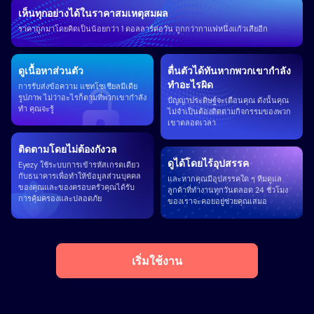
เห็นทุกอย่างได้ในราคาสมเหตุสมผล
ราคาถูกมาโดยคิดเป็นน้อยกว่า 1 ดอลลาร์ต่อวัน ถูกกว่ากาแฟหนึ่งแก้วเสียอีก
ดูเนื้อหาส่วนตัว
ตื่นตัวได้ทันหากพวกเขากำลัง
ทำอะไรผิด
การรับส่งข้อความ แชทโซเชียลมีเดีย
รูปภาพ ไม่ว่าอะไรก็ตามที่พวกเขากำลัง
ปัญญาประดิษฐ์จะเตือนคุณ ดังนั้นคุณ
ทำ คุณจะรู้
ไม่จำเป็นต้องติดตามกิจกรรมของพวก
เขาตลอดเวลา
ติดตามโดยไม่ต้องกังวล
ดูได้โดยไร้อุปสรรค
Eyezy ใช้ระบบการเข้ารหัสเกรดเดียว
กับธนาคารเพื่อทำให้ข้อมูลส่วนบุคคล
และหากคุณมีอุปสรรคใด ๆ ทีมดูแล
ของคุณและของครอบครัวคุณได้รับ
ลูกค้าที่ทำงานทุกวันตลอด 24 ชั่วโมง
การคุ้มครองและปลอดภัย
ของเราจะคอยอยู่ช่วยคุณเสมอ
เริ่มใช้งาน