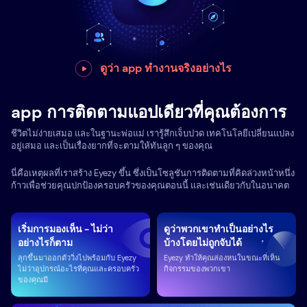
ดูว่า app ทำงานจริงอย่างไร
app การติดตามแอปเดียวที่คุณต้องการ
ชีวิตไม่ง่ายเสมอ และในฐานะพ่อแม่ เรารู้สึกเจ็บปวด เทคโนโลยีเปลี่ยนแปลง
อยู่เสมอ และเป็นเรื่องยากที่จะตามให้ทันลูก ๆ ของคุณ
นี่คือเหตุผลที่เราสร้าง Eyezy ขึ้น ซึ่งเป็นโซลูชันการติดตามที่คิดล่วงหน้าหนึ่ง
ก้าวเพื่อช่วยคุณปกป้องครอบครัวของคุณตอนนี้ และเช่นเดียวกับในอนาคต
เริ่มการมองเห็น - ไม่ว่า
ดูว่าพวกเขาทำเป็นอย่างไร
อย่างไรก็ตาม
บ้างโดยไม่ถูกจับได้
ลุกขึ้นมาออกตัววิ่งไปพร้อมกับ Eyezy
Eyezy ทำให้คุณล่องหนในขณะที่เห็น
ไม่ว่าอุปกรณ์อะไรที่คุณและครอบครัว
กิจกรรมของพวกเขา
ของคุณมี