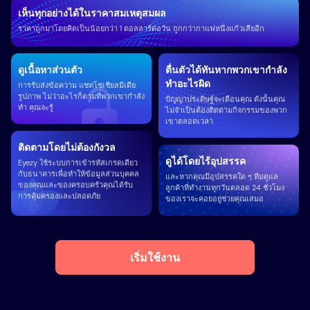
เห็นทุกอย่างได้ในราคาสมเหตุสมผล
ราคาถูกมาโดยคิดเป็นน้อยกว่า 1 ดอลลาร์ต่อวัน ถูกกว่ากาแฟหนึ่งแก้วเสียอีก
ดูเนื้อหาส่วนตัว
ตื่นตัวได้ทันหากพวกเขากำลัง
ทำอะไรผิด
การรับส่งข้อความ แชทโซเชียลมีเดีย
รูปภาพ ไม่ว่าอะไรก็ตามที่พวกเขากำลัง
ปัญญาประดิษฐ์จะเตือนคุณ ดังนั้นคุณ
ทำ คุณจะรู้
ไม่จำเป็นต้องติดตามกิจกรรมของพวก
เขาตลอดเวลา
ติดตามโดยไม่ต้องกังวล
ดูได้โดยไร้อุปสรรค
Eyezy ใช้ระบบการเข้ารหัสเกรดเดียว
กับธนาคารเพื่อทำให้ข้อมูลส่วนบุคคล
และหากคุณมีอุปสรรคใด ๆ ทีมดูแล
ของคุณและของครอบครัวคุณได้รับ
ลูกค้าที่ทำงานทุกวันตลอด 24 ชั่วโมง
การคุ้มครองและปลอดภัย
ของเราจะคอยอยู่ช่วยคุณเสมอ
เริ่มใช้งาน