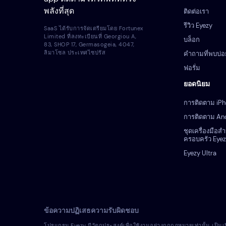
พลังที่สุด
ติดต่อเรา
รีวิว Eyezy
SaaS ได้รับการจัดเตรียมโดย Fortunex
Limited ที่ลงทะเบียนที่ Georgiou A,
บล็อก
83, SHOP 17, Germasogeia, 4047,
ลิมาโซล ประเทศไซปรัส
คำถามที่พบบ่อ
ฟอรั่ม
ยอดนิยม
การติดตาม iP
การติดตาม An
ชุดเครื่องมือส
ครอบครัว Eye
Eyezy Ultra
ข้อความปฏิเสธความรับผิดชอบ
โปรแกรม Eyezy มีวัตถุประสงค์เพื่อใช้งานอย่างถูกกฎหมายเท่านั้น เป็