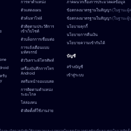
การหาตำแหน่ง
ภาคผนวกเรื่องการประมวลผลข้อมูล
ตัวแสดงแผน
ข้อตกลงมาตรฐานในสัญญา
(ในฐานะผู้
ตัวค้นหาไฟล์
ข้อตกลงมาตรฐานในสัญญา
(ในฐานะผู
ตัวติดตามประวัติการ
นโยบายคุกกี้
ย
เข้าเว็บไซต์
นโยบายการคืนเงิน
ตัวบล็อกการเชื่อมต่อ
นโยบายความเข้ากันได้
การแจ้งเตือนแบบ
มหัศจรรย์
บัญชี
hone
ตัววิเคราะห์โทรศัพท์
สร้างบัญชี
droid
เครื่องบันทึกการโทร
Android
เข้าสู่ระบบ
ำหรับ
zy
สตรีมหน้าจอแบบสด
การติดตามตำแหน่ง
ระยะไกล
โล่ล่องหน
ตัวติดตั้งที่ใช้งานง่าย
นเรื่องละเมิดการบังคับใช้กฎหมายและกฎหมายในเขตอำนาจศาลท้องถิ่นของคุณในการติดตั้งโปร