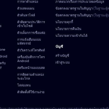
การหาตำแหน่ง
ภาคผนวกเรื่องการประมวลผลข้อมูล
ตัวแสดงแผน
ข้อตกลงมาตรฐานในสัญญา
(ในฐานะผู้
ตัวค้นหาไฟล์
ข้อตกลงมาตรฐานในสัญญา
(ในฐานะผู
ตัวติดตามประวัติการ
นโยบายคุกกี้
ย
เข้าเว็บไซต์
นโยบายการคืนเงิน
ตัวบล็อกการเชื่อมต่อ
นโยบายความเข้ากันได้
การแจ้งเตือนแบบ
มหัศจรรย์
บัญชี
hone
ตัววิเคราะห์โทรศัพท์
สร้างบัญชี
droid
เครื่องบันทึกการโทร
Android
เข้าสู่ระบบ
ำหรับ
zy
สตรีมหน้าจอแบบสด
การติดตามตำแหน่ง
ระยะไกล
โล่ล่องหน
ตัวติดตั้งที่ใช้งานง่าย
นเรื่องละเมิดการบังคับใช้กฎหมายและกฎหมายในเขตอำนาจศาลท้องถิ่นของคุณในการติดตั้งโปร