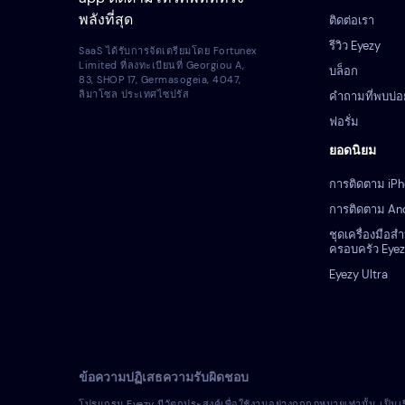
พลังที่สุด
ติดต่อเรา
รีวิว Eyezy
SaaS ได้รับการจัดเตรียมโดย Fortunex
Limited ที่ลงทะเบียนที่ Georgiou A,
บล็อก
83, SHOP 17, Germasogeia, 4047,
ลิมาโซล ประเทศไซปรัส
คำถามที่พบบ่อ
ฟอรั่ม
ยอดนิยม
การติดตาม iP
การติดตาม An
ชุดเครื่องมือส
ครอบครัว Eye
Eyezy Ultra
ข้อความปฏิเสธความรับผิดชอบ
โปรแกรม Eyezy มีวัตถุประสงค์เพื่อใช้งานอย่างถูกกฎหมายเท่านั้น เป็