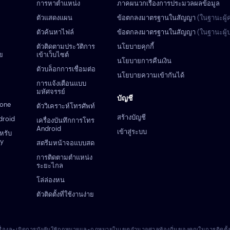
การหาตำแหน่ง
ภาคผนวกเรื่องการประมวลผลข้อมูล
ตัวแสดงแผน
ข้อตกลงมาตรฐานในสัญญา
(ในฐานะผู้
ตัวค้นหาไฟล์
ข้อตกลงมาตรฐานในสัญญา
(ในฐานะผู
ตัวติดตามประวัติการ
นโยบายคุกกี้
ย
เข้าเว็บไซต์
นโยบายการคืนเงิน
ตัวบล็อกการเชื่อมต่อ
นโยบายความเข้ากันได้
การแจ้งเตือนแบบ
มหัศจรรย์
บัญชี
hone
ตัววิเคราะห์โทรศัพท์
สร้างบัญชี
droid
เครื่องบันทึกการโทร
Android
เข้าสู่ระบบ
ำหรับ
zy
สตรีมหน้าจอแบบสด
การติดตามตำแหน่ง
ระยะไกล
โล่ล่องหน
ตัวติดตั้งที่ใช้งานง่าย
นเรื่องละเมิดการบังคับใช้กฎหมายและกฎหมายในเขตอำนาจศาลท้องถิ่นของคุณในการติดตั้งโปร