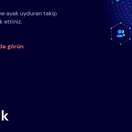
ine ayak uyduran takip
 ettiniz.
nda görün
ak