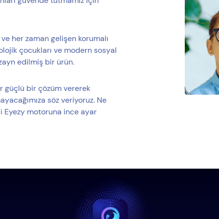
onları güvende tutmamız için
yi ve her zaman gelişen korumalı
nolojik çocukları ve modern sosyal
ayn edilmiş bir ürün.
r güçlü bir çözüm vererek
ayacağımıza söz veriyoruz. Ne
kli Eyezy motoruna ince ayar