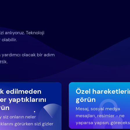
i anlıyoruz. Teknoloji
olabilir.
za yardımcı olacak bir adım
tik.
rk edilmeden
Özel hareketleri
er yaptıklarını
görün
rün
Mesaj, sosyal medya
mesajları, resimler - ne
 siz onların neler
yaparsa yapsın, göreceks
klarını görürken sizi gizler