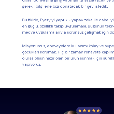
dijital dünyasına giriş yapmamızı sağlayacak ve 
gerekli bilgilerle bizi donatacak bir şey istedik.
Bu fikirle, Eyezy'yi yaptık - yapay zeka ile daha i
en güçlü, özellikli takip uygulaması. Bugünün tek
medya uygulamalarıyla sorunsuz çalışmak için diz
Misyonumuz, ebeveynlere kullanımı kolay ve süpe
çocukları korumak. Hiç bir zaman rehavete kapılm
olursa olsun hazır olan bir ürün sunmak için süre
yapıyoruz.