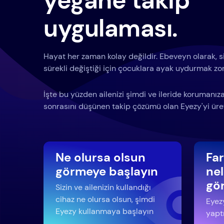
yegane takip
uygulaması.
Hayat her zaman kolay değildir. Ebeveyn olarak, siz
sürekli değiştiği için çocuklara ayak uydurmak zor 
İşte bu yüzden ailenizi şimdi ve ileride korumanı
sonrasını düşünen takip çözümü olan Eyezy'yi üret
Ne olursa olsun
Fa
görmeye başlayın
nel
gö
Sizin ve ailenizin kullandığı
cihaz ne olursa olsun, şimdi
Eyezy
Eyezy kullanmaya başlayın
yaptı