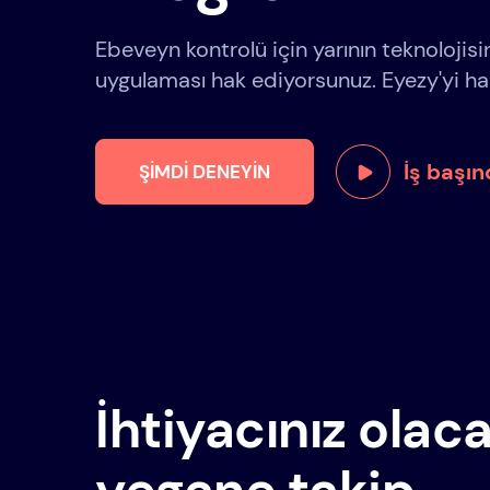
Ebeveyn kontrolü için yarının teknolojis
uygulaması hak ediyorsunuz. Eyezy'yi hak
İş başı
ŞIMDI DENEYIN
İhtiyacınız olac