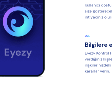
Kullanıcı dost
size gösterecek
ihtiyacınız olu
Bilgilere 
Eyezy Kontrol P
verdiğiniz kişil
ilişkilerinizdek
kararlar verin.