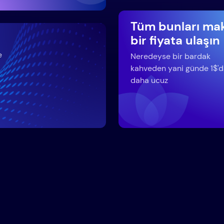
Tüm bunları ma
bir fiyata ulaşın
e
Neredeyse bir bardak
kahveden yani günde 1$'
daha ucuz