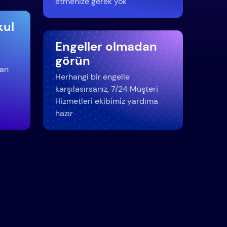
etmenize gerek yok
kul
Engeller olmadan
görün
dan
Herhangi bir engelle
karşılasırsanız, 7/24 Müşteri
Hizmetleri ekibimiz yardıma
hazır