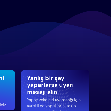
ni
Yanlış bir şey
yaparlarsa uyarı
mesajı alın
Yapay zeka sizi uyaracağı için
iniz
sürekli ne yaptıklarını takip