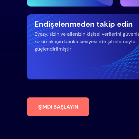
Endişelenmeden takip edin
Eyezy, sizin ve ailenizin kişisel verilerini güvenl
korumak için banka seviyesinde şifrelemeyle
güçlendirilmiştir
ŞIMDI BAŞLAYIN