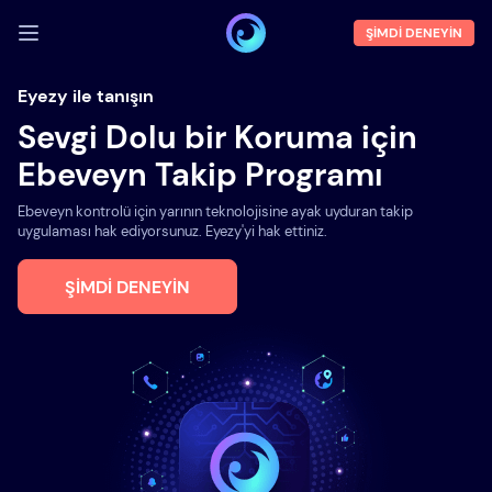
ŞIMDI DENEYIN
GIRIŞ YAP
Eyezy ile tanışın
Sevgi Dolu bir Koruma için
Demoyu
Ebeveyn Takip Programı
Özellikler
Ebeveyn kontrolü için yarının teknolojisine ayak uyduran takip
Hakkımızda
uygulaması hak ediyorsunuz. Eyezy'yi hak ettiniz.
Blog
ŞIMDI DENEYIN