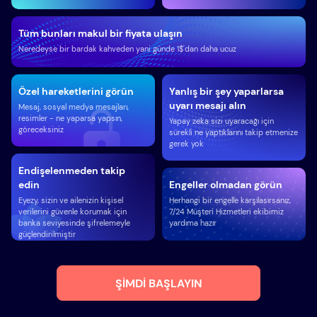
Tüm bunları makul bir fiyata ulaşın
Neredeyse bir bardak kahveden yani günde 1$'dan daha ucuz
Özel hareketlerini görün
Yanlış bir şey yaparlarsa
uyarı mesajı alın
Mesaj, sosyal medya mesajları,
resimler - ne yaparsa yapsın,
Yapay zeka sizi uyaracağı için
göreceksiniz
sürekli ne yaptıklarını takip etmenize
gerek yok
Endişelenmeden takip
edin
Engeller olmadan görün
Eyezy, sizin ve ailenizin kişisel
Herhangi bir engelle karşılasırsanız,
verilerini güvenle korumak için
7/24 Müşteri Hizmetleri ekibimiz
banka seviyesinde şifrelemeyle
yardıma hazır
güçlendirilmiştir
ŞIMDI BAŞLAYIN