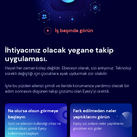
İş başında görün
İhtiyacınız olacak yegane takip
uygulaması.
Hayat her zaman kolay değildir. Ebeveyn olarak, sizi anlıyoruz. Teknoloji
sürekli değiştiği için çocuklara ayak uydurmak zor olabilir.
İşte bu yüzden ailenizi şimdi ve ileride korumanıza yardımcı olacak bir
adım sonrasını düşünen takip çözümü olan Eyezy'yi ürettik.
Ne olursa olsun görmeye
Fark edilmeden neler
başlayın
yaptıklarını görün
Sizin ve ailenizin kullandığı cihaz ne
Eyezy siz onların neler yaptıklarını
olursa olsun, şimdi Eyezy
görürken sizi gizler
kullanmaya başlayın