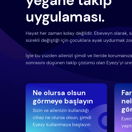
yegane takip
uygulaması.
Hayat her zaman kolay değildir. Ebeveyn olarak, siz
sürekli değiştiği için çocuklara ayak uydurmak zor 
İşte bu yüzden ailenizi şimdi ve ileride korumanı
sonrasını düşünen takip çözümü olan Eyezy'yi üret
Ne olursa olsun
Fa
görmeye başlayın
nel
gö
Sizin ve ailenizin kullandığı
cihaz ne olursa olsun, şimdi
Eyezy
Eyezy kullanmaya başlayın
yaptı