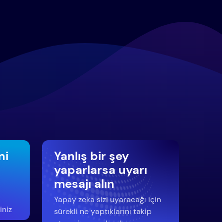
ni
Yanlış bir şey
yaparlarsa uyarı
mesajı alın
Yapay zeka sizi uyaracağı için
iniz
sürekli ne yaptıklarını takip