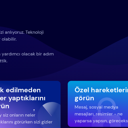
i anlıyoruz. Teknoloji
olabilir.
za yardımcı olacak bir adım
tik.
rk edilmeden
Özel hareketleri
er yaptıklarını
görün
rün
Mesaj, sosyal medya
mesajları, resimler - ne
 siz onların neler
yaparsa yapsın, göreceks
klarını görürken sizi gizler