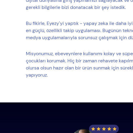
dijital dünyasına giriş yapmamızı sağlayacak ve 
gerekli bilgilerle bizi donatacak bir şey istedik.
Bu fikirle, Eyezy'yi yaptık - yapay zeka ile daha i
en güçlü, özellikli takip uygulaması. Bugünün tek
medya uygulamalarıyla sorunsuz çalışmak için diz
Misyonumuz, ebeveynlere kullanımı kolay ve süpe
çocukları korumak. Hiç bir zaman rehavete kapılm
olursa olsun hazır olan bir ürün sunmak için süre
yapıyoruz.