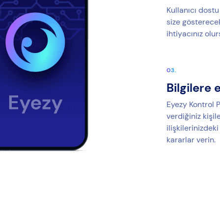
Kullanıcı dost
size gösterecek
ihtiyacınız olu
Bilgilere 
Eyezy Kontrol P
verdiğiniz kişil
ilişkilerinizdek
kararlar verin.