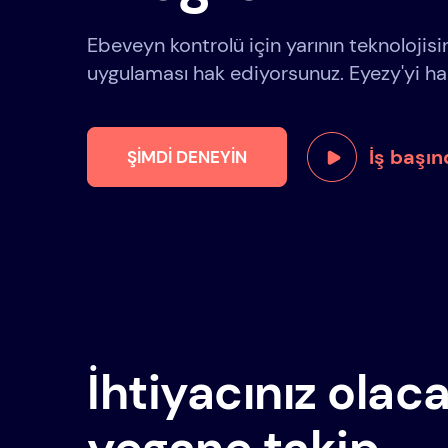
Ebeveyn kontrolü için yarının teknolojis
uygulaması hak ediyorsunuz. Eyezy'yi hak
İş başı
ŞIMDI DENEYIN
İhtiyacınız olac