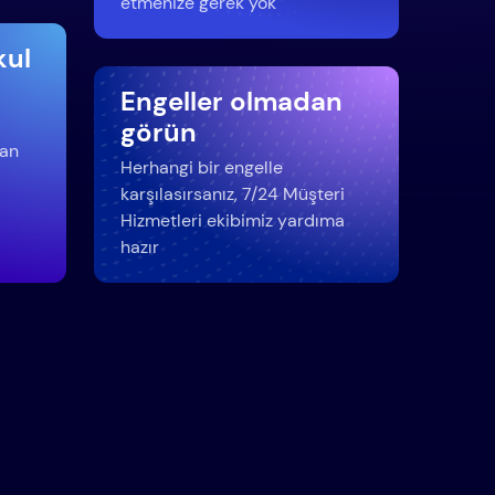
etmenize gerek yok
kul
Engeller olmadan
görün
dan
Herhangi bir engelle
karşılasırsanız, 7/24 Müşteri
Hizmetleri ekibimiz yardıma
hazır