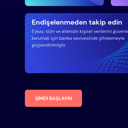
Endişelenmeden takip edin
Eyezy, sizin ve ailenizin kişisel verilerini güvenl
korumak için banka seviyesinde şifrelemeyle
güçlendirilmiştir
ŞIMDI BAŞLAYIN