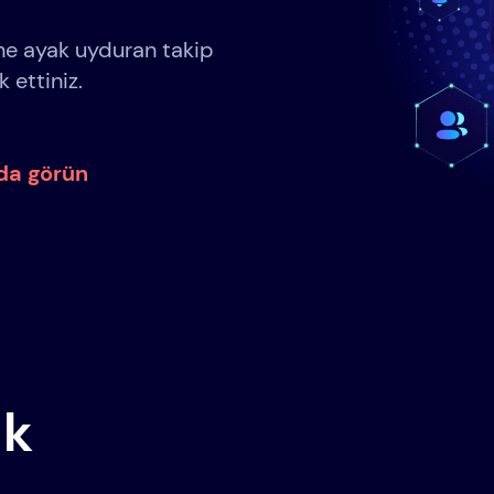
ine ayak uyduran takip
 ettiniz.
nda görün
ak