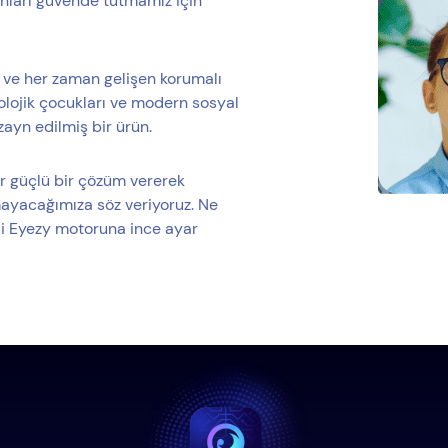
onları güvende tutmamız için
yi ve her zaman gelişen korumalı
nolojik çocukları ve modern sosyal
ayn edilmiş bir ürün.
r güçlü bir çözüm vererek
ayacağımıza söz veriyoruz. Ne
kli Eyezy motoruna ince ayar