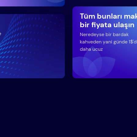
Tüm bunları ma
bir fiyata ulaşın
e
Neredeyse bir bardak
kahveden yani günde 1$'
daha ucuz