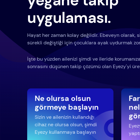
yegane takip
uygulaması.
Hayat her zaman kolay değildir. Ebeveyn olarak, siz
sürekli değiştiği için çocuklara ayak uydurmak zor 
İşte bu yüzden ailenizi şimdi ve ileride korumanı
sonrasını düşünen takip çözümü olan Eyezy'yi üret
Ne olursa olsun
Fa
görmeye başlayın
nel
gö
Sizin ve ailenizin kullandığı
cihaz ne olursa olsun, şimdi
Eyezy
Eyezy kullanmaya başlayın
yaptı