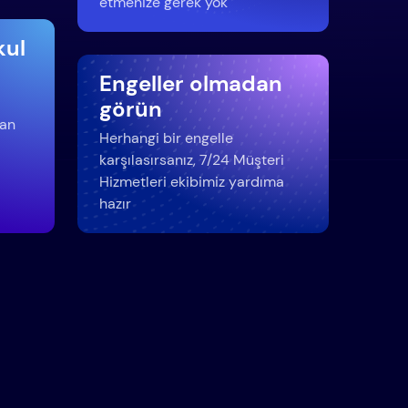
etmenize gerek yok
kul
Engeller olmadan
görün
dan
Herhangi bir engelle
karşılasırsanız, 7/24 Müşteri
Hizmetleri ekibimiz yardıma
hazır