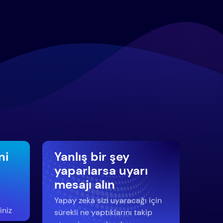
ni
Yanlış bir şey
yaparlarsa uyarı
mesajı alın
Yapay zeka sizi uyaracağı için
iniz
sürekli ne yaptıklarını takip