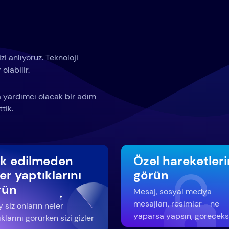
i anlıyoruz. Teknoloji
olabilir.
za yardımcı olacak bir adım
tik.
rk edilmeden
Özel hareketleri
er yaptıklarını
görün
rün
Mesaj, sosyal medya
mesajları, resimler - ne
 siz onların neler
yaparsa yapsın, göreceks
klarını görürken sizi gizler