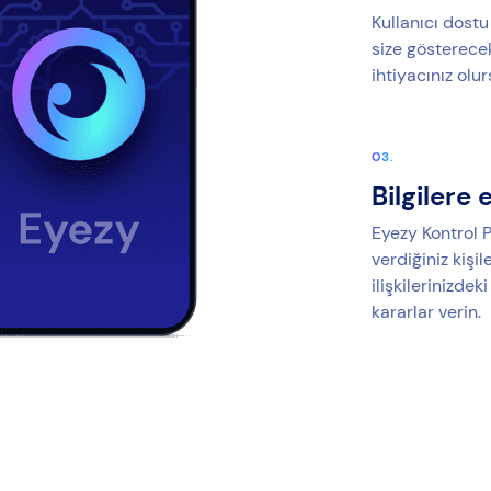
Kullanıcı dost
size gösterecek
ihtiyacınız olu
Bilgilere 
Eyezy Kontrol P
verdiğiniz kişil
ilişkilerinizdek
kararlar verin.