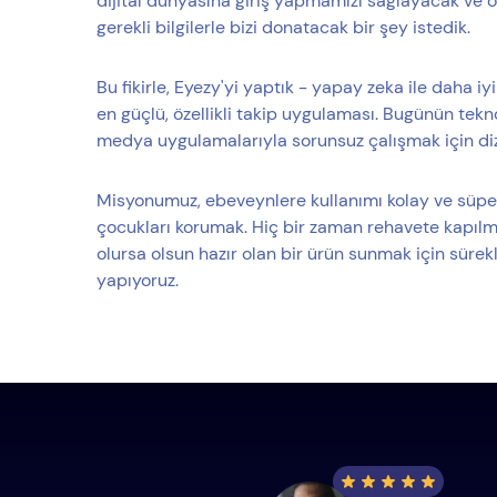
dijital dünyasına giriş yapmamızı sağlayacak ve 
gerekli bilgilerle bizi donatacak bir şey istedik.
Bu fikirle, Eyezy'yi yaptık - yapay zeka ile daha i
en güçlü, özellikli takip uygulaması. Bugünün tek
medya uygulamalarıyla sorunsuz çalışmak için diz
Misyonumuz, ebeveynlere kullanımı kolay ve süpe
çocukları korumak. Hiç bir zaman rehavete kapılm
olursa olsun hazır olan bir ürün sunmak için süre
yapıyoruz.