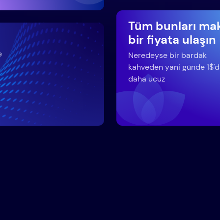
Tüm bunları ma
bir fiyata ulaşın
e
Neredeyse bir bardak
kahveden yani günde 1$'
daha ucuz