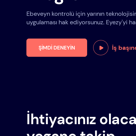
Ebeveyn kontrolü için yarının teknolojis
uygulaması hak ediyorsunuz. Eyezy'yi hak
İş başı
ŞIMDI DENEYIN
İhtiyacınız olac