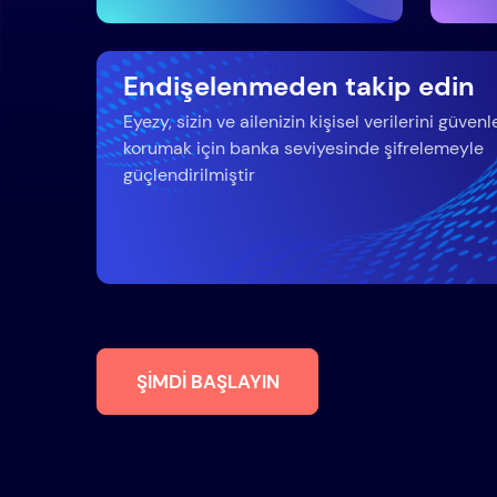
Endişelenmeden takip edin
Eyezy, sizin ve ailenizin kişisel verilerini güvenl
korumak için banka seviyesinde şifrelemeyle
güçlendirilmiştir
ŞIMDI BAŞLAYIN