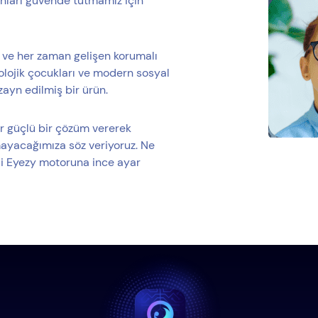
onları güvende tutmamız için
yi ve her zaman gelişen korumalı
nolojik çocukları ve modern sosyal
ayn edilmiş bir ürün.
r güçlü bir çözüm vererek
ayacağımıza söz veriyoruz. Ne
kli Eyezy motoruna ince ayar