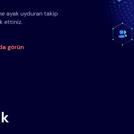
ine ayak uyduran takip
 ettiniz.
nda görün
ak