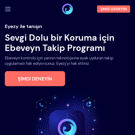
ŞIMDI DENEYIN
GIRIŞ YAP
Eyezy ile tanışın
Sevgi Dolu bir Koruma için
Demoyu
Ebeveyn Takip Programı
Özellikler
Ebeveyn kontrolü için yarının teknolojisine ayak uyduran takip
Hakkımızda
uygulaması hak ediyorsunuz. Eyezy'yi hak ettiniz.
Blog
ŞIMDI DENEYIN