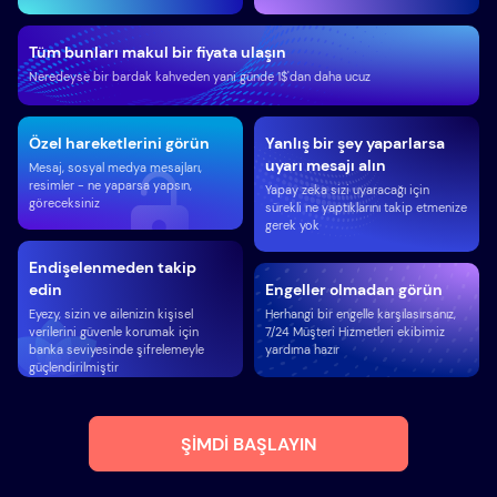
Tüm bunları makul bir fiyata ulaşın
Neredeyse bir bardak kahveden yani günde 1$'dan daha ucuz
Özel hareketlerini görün
Yanlış bir şey yaparlarsa
uyarı mesajı alın
Mesaj, sosyal medya mesajları,
resimler - ne yaparsa yapsın,
Yapay zeka sizi uyaracağı için
göreceksiniz
sürekli ne yaptıklarını takip etmenize
gerek yok
Endişelenmeden takip
edin
Engeller olmadan görün
Eyezy, sizin ve ailenizin kişisel
Herhangi bir engelle karşılasırsanız,
verilerini güvenle korumak için
7/24 Müşteri Hizmetleri ekibimiz
banka seviyesinde şifrelemeyle
yardıma hazır
güçlendirilmiştir
ŞIMDI BAŞLAYIN