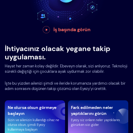
İş başında görün
İhtiyacınız olacak yegane takip
uygulaması.
Hayat her zaman kolay değildir. Ebeveyn olarak, sizi anlıyoruz. Teknoloji
sürekli değiştiği için çocuklara ayak uydurmak zor olabilir.
İşte bu yüzden ailenizi şimdi ve ileride korumanıza yardımcı olacak bir
adım sonrasını düşünen takip çözümü olan Eyezy'yi ürettik.
Ne olursa olsun görmeye
Fark edilmeden neler
başlayın
yaptıklarını görün
Sizin ve ailenizin kullandığı cihaz ne
Eyezy siz onların neler yaptıklarını
olursa olsun, şimdi Eyezy
görürken sizi gizler
kullanmaya başlayın