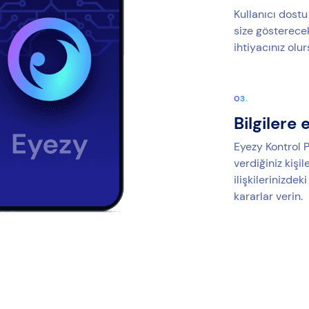
Kullanıcı dost
size gösterecek
ihtiyacınız olu
Bilgilere 
Eyezy Kontrol P
verdiğiniz kişil
ilişkilerinizdek
kararlar verin.