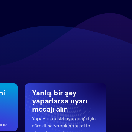
ni
Yanlış bir şey
yaparlarsa uyarı
mesajı alın
Yapay zeka sizi uyaracağı için
iniz
sürekli ne yaptıklarını takip