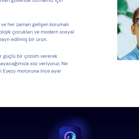
onları güvende tutmamız için
yi ve her zaman gelişen korumalı
nolojik çocukları ve modern sosyal
ayn edilmiş bir ürün.
r güçlü bir çözüm vererek
ayacağımıza söz veriyoruz. Ne
kli Eyezy motoruna ince ayar