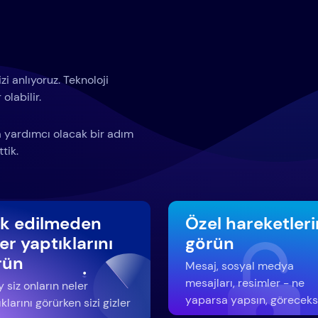
i anlıyoruz. Teknoloji
olabilir.
za yardımcı olacak bir adım
tik.
rk edilmeden
Özel hareketleri
er yaptıklarını
görün
rün
Mesaj, sosyal medya
mesajları, resimler - ne
 siz onların neler
yaparsa yapsın, göreceks
klarını görürken sizi gizler