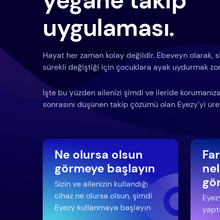
yegane takip
uygulaması.
Hayat her zaman kolay değildir. Ebeveyn olarak, siz
sürekli değiştiği için çocuklara ayak uydurmak zor 
İşte bu yüzden ailenizi şimdi ve ileride korumanı
sonrasını düşünen takip çözümü olan Eyezy'yi üret
Ne olursa olsun
Fa
görmeye başlayın
nel
gö
Sizin ve ailenizin kullandığı
cihaz ne olursa olsun, şimdi
Eyezy
Eyezy kullanmaya başlayın
yaptı