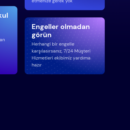
etmenize gerek yok
kul
Engeller olmadan
görün
dan
Herhangi bir engelle
karşılasırsanız, 7/24 Müşteri
Hizmetleri ekibimiz yardıma
hazır