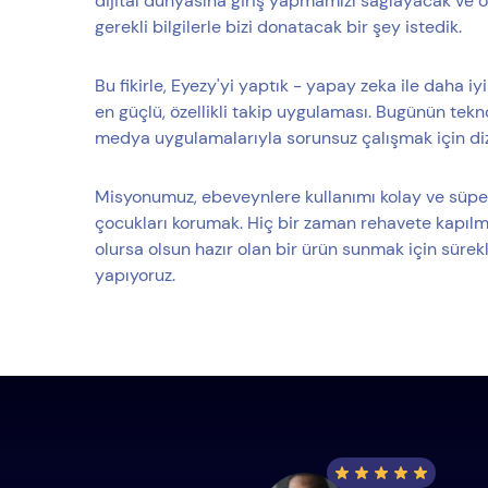
dijital dünyasına giriş yapmamızı sağlayacak ve 
gerekli bilgilerle bizi donatacak bir şey istedik.
Bu fikirle, Eyezy'yi yaptık - yapay zeka ile daha i
en güçlü, özellikli takip uygulaması. Bugünün tek
medya uygulamalarıyla sorunsuz çalışmak için diz
Misyonumuz, ebeveynlere kullanımı kolay ve süpe
çocukları korumak. Hiç bir zaman rehavete kapılm
olursa olsun hazır olan bir ürün sunmak için süre
yapıyoruz.