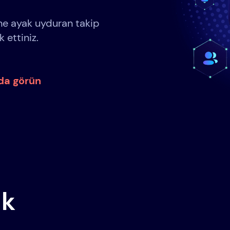
ine ayak uyduran takip
 ettiniz.
nda görün
ak