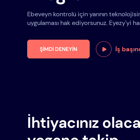
Ebeveyn kontrolü için yarının teknolojis
uygulaması hak ediyorsunuz. Eyezy'yi hak
İş başı
ŞIMDI DENEYIN
İhtiyacınız olac