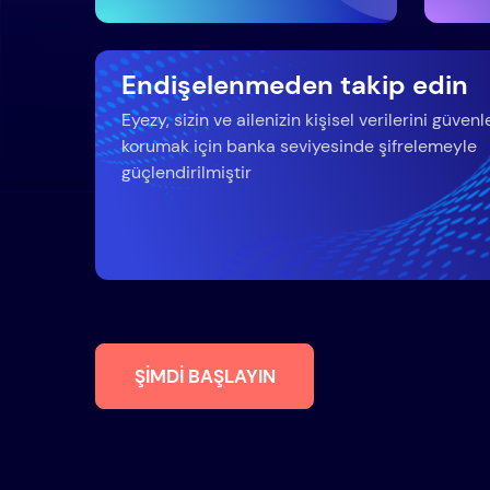
Endişelenmeden takip edin
Eyezy, sizin ve ailenizin kişisel verilerini güvenl
korumak için banka seviyesinde şifrelemeyle
güçlendirilmiştir
ŞIMDI BAŞLAYIN