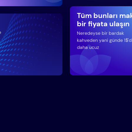
Tüm bunları ma
bir fiyata ulaşın
e
Neredeyse bir bardak
kahveden yani günde 1$'
daha ucuz