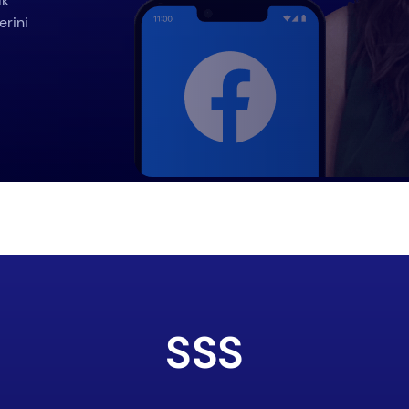
ık
erini
SSS