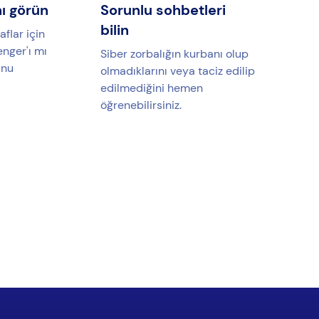
nı görün
Sorunlu sohbetleri
bilin
flar için
nger'ı mı
Siber zorbalığın kurbanı olup
unu
olmadıklarını veya taciz edilip
edilmediğini hemen
öğrenebilirsiniz.