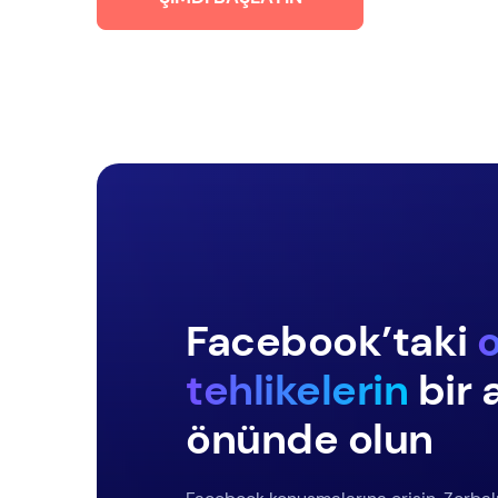
Facebook’taki
o
tehlikelerin
bir 
önünde olun