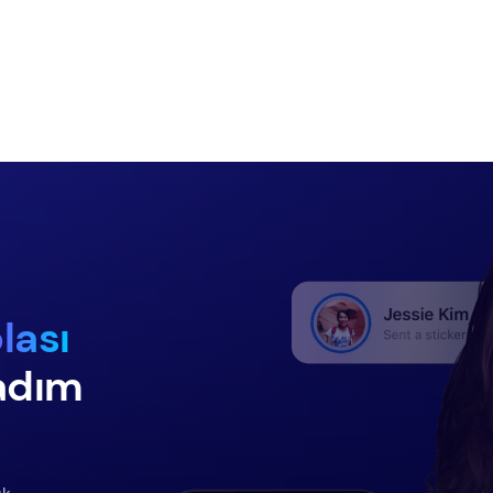
lası
adım