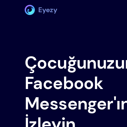
Eyezy
Çocuğunuzu
Facebook
Messenger'ı
İzleyin