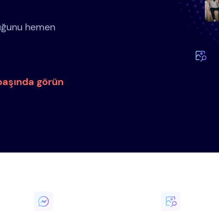
ştuğunu hemen
 başında görün