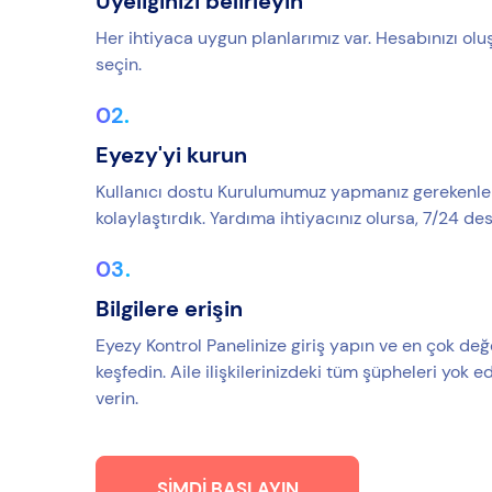
Üyeliğinizi belirleyin
Her ihtiyaca uygun planlarımız var. Hesabınızı olu
seçin.
Eyezy'yi kurun
Kullanıcı dostu Kurulumumuz yapmanız gerekenleri 
kolaylaştırdık. Yardıma ihtiyacınız olursa, 7/24 d
Bilgilere erişin
Eyezy Kontrol Panelinize giriş yapın ve en çok değe
keşfedin. Aile ilişkilerinizdeki tüm şüpheleri yok edi
verin.
ŞIMDI BAŞLAYIN