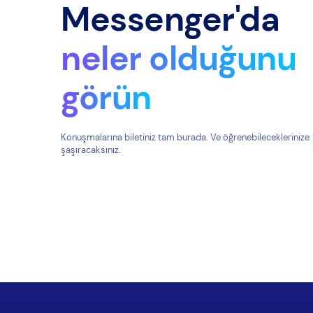
Messenger'da
neler olduğunu
görün
Konuşmalarına biletiniz tam burada. Ve öğrenebileceklerinize
şaşıracaksınız.