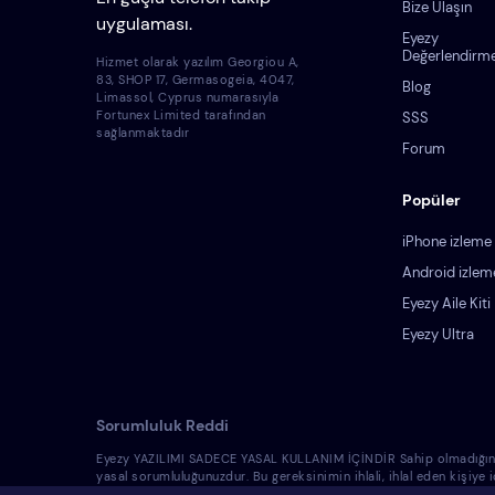
Bize Ulaşın
uygulaması.
Eyezy
Değerlendirme
Hizmet olarak yazılım Georgiou A,
83, SHOP 17, Germasogeia, 4047,
Blog
Limassol, Cyprus numarasıyla
Fortunex Limited tarafından
SSS
sağlanmaktadır
Forum
Popüler
iPhone izleme
Android izlem
Eyezy Aile Kiti
Eyezy Ultra
Sorumluluk Reddi
Eyezy YAZILIMI SADECE YASAL KULLANIM İÇİNDİR Sahip olmadığınız bir 
yasal sorumluluğunuzdur. Bu gereksinimin ihlali, ihlal eden kişiye
yasallığına dair hukuk danışmanından bilgi almalısınız. Bu tür cih