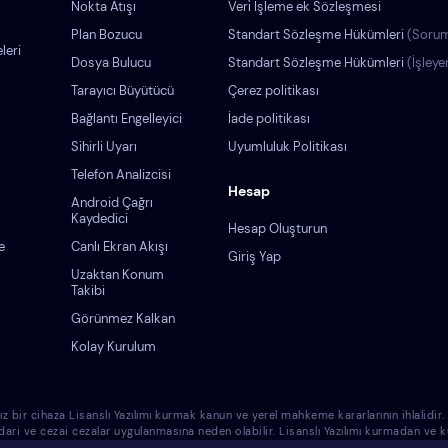
Nokta Atışı
Veri̇ İşleme ek Sözleşmesi
Plan Bozucu
Standart Sözleşme Hükümleri
(Sorum
leri
Dosya Bulucu
Standart Sözleşme Hükümleri
(İşleye
Tarayıcı Büyütücü
Çerez politikası
Bağlantı Engelleyici
İade politikası
Sihirli Uyarı
Uyumluluk Politikası
Telefon Analizcisi
Hesap
Android Çağrı
Kaydedici
Hesap Oluşturun
e
Canlı Ekran Akışı
Giriş Yap
Uzaktan Konum
Takibi
Görünmez Kalkan
Kolay Kurulum
cihaza Lisanslı Yazılımı kurmak kanun ve yerel mahkeme kararlarının ihlalidir. Lisa
 idari ve cezai cezalar uygulanmasına neden olabilir. Lisanslı Yazılımı kurmadan v
azlara Lisanslı Yazılımı kurmanın sadece sizin sorumluluğunuz olduğunu ve Eyezy'nin