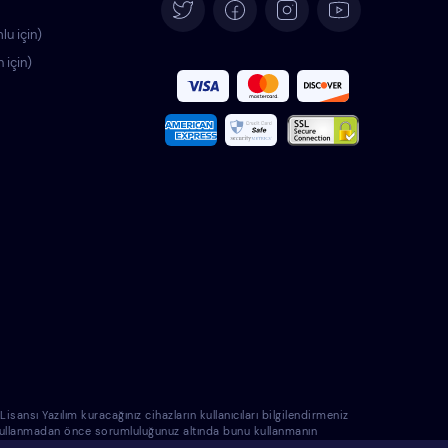
Deutsch
lu için)
n için)
Español
Français
Italiano
Português
Polski
Română
Nederlands
nsı Yazılım kuracağınız cihazların kullanıcıları bilgilendirmeniz
e kullanmadan önce sorumluluğunuz altında bunu kullanmanın
Svenska
 sorumlu tutulamayacağını biliyorsunuz.