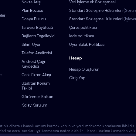
Nokta Atışı
Veri̇ İşleme ek Sözleşmesi
Plan Bozucu
Standart Sözleşme Hükümleri
(Sorum
leri
Dosya Bulucu
Standart Sözleşme Hükümleri
(İşleye
Tarayıcı Büyütücü
Çerez politikası
Bağlantı Engelleyici
İade politikası
Sihirli Uyarı
Uyumluluk Politikası
Telefon Analizcisi
Hesap
Android Çağrı
Kaydedici
Hesap Oluşturun
e
Canlı Ekran Akışı
Giriş Yap
Uzaktan Konum
Takibi
Görünmez Kalkan
Kolay Kurulum
cihaza Lisanslı Yazılımı kurmak kanun ve yerel mahkeme kararlarının ihlalidir. Lisa
 idari ve cezai cezalar uygulanmasına neden olabilir. Lisanslı Yazılımı kurmadan v
azlara Lisanslı Yazılımı kurmanın sadece sizin sorumluluğunuz olduğunu ve Eyezy'nin