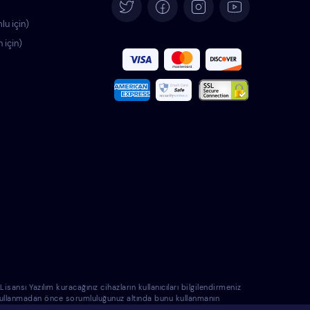
Deutsch
lu için)
n için)
Español
Français
Italiano
Português
Polski
Română
Nederlands
nsı Yazılım kuracağınız cihazların kullanıcıları bilgilendirmeniz
e kullanmadan önce sorumluluğunuz altında bunu kullanmanın
Svenska
 sorumlu tutulamayacağını biliyorsunuz.