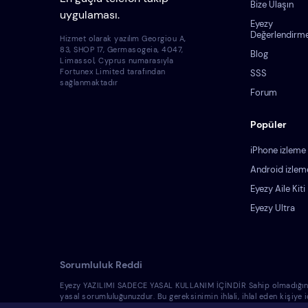
Bize Ulaşın
uygulaması.
Eyezy
Değerlendirme
Hizmet olarak yazılım Georgiou A,
83, SHOP 17, Germasogeia, 4047,
Blog
Limassol, Cyprus numarasıyla
Fortunex Limited tarafından
SSS
sağlanmaktadır
Forum
Popüler
iPhone izleme
Android izlem
Eyezy Aile Kiti
Eyezy Ultra
Sorumluluk Reddi
Eyezy YAZILIMI SADECE YASAL KULLANIM İÇİNDİR Sahip olmadığınız bir 
yasal sorumluluğunuzdur. Bu gereksinimin ihlali, ihlal eden kişiye
yasallığına dair hukuk danışmanından bilgi almalısınız. Bu tür cih