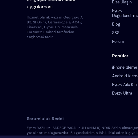
Bize Ulaşın
uygulaması.
Eyezy
Değerlendirme
Hizmet olarak yazılım Georgiou A,
83, SHOP 17, Germasogeia, 4047,
Blog
Limassol, Cyprus numarasıyla
Fortunex Limited tarafından
SSS
sağlanmaktadır
Forum
Popüler
iPhone izleme
Android izlem
Eyezy Aile Kiti
Eyezy Ultra
Sorumluluk Reddi
Eyezy YAZILIMI SADECE YASAL KULLANIM İÇİNDİR Sahip olmadığınız bir 
yasal sorumluluğunuzdur. Bu gereksinimin ihlali, ihlal eden kişiye
yasallığına dair hukuk danışmanından bilgi almalısınız. Bu tür cih