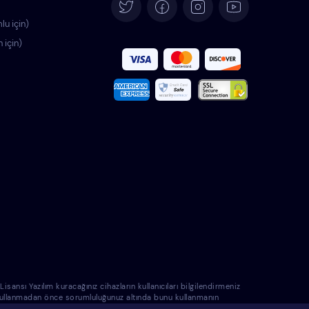
Deutsch
lu için)
n için)
Español
Français
Italiano
Português
Polski
Română
Nederlands
nsı Yazılım kuracağınız cihazların kullanıcıları bilgilendirmeniz
e kullanmadan önce sorumluluğunuz altında bunu kullanmanın
Svenska
 sorumlu tutulamayacağını biliyorsunuz.