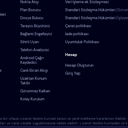
Nokta Atışı
Veri̇ İşleme ek Sözleşmesi
Plan Bozucu
Standart Sözleşme Hükümleri
(Sorum
leri
Dosya Bulucu
Standart Sözleşme Hükümleri
(İşleye
Tarayıcı Büyütücü
Çerez politikası
Bağlantı Engelleyici
İade politikası
Sihirli Uyarı
Uyumluluk Politikası
Telefon Analizcisi
Hesap
Android Çağrı
Kaydedici
Hesap Oluşturun
e
Canlı Ekran Akışı
Giriş Yap
Uzaktan Konum
Takibi
Görünmez Kalkan
Kolay Kurulum
cihaza Lisanslı Yazılımı kurmak kanun ve yerel mahkeme kararlarının ihlalidir. Lisa
 idari ve cezai cezalar uygulanmasına neden olabilir. Lisanslı Yazılımı kurmadan v
azlara Lisanslı Yazılımı kurmanın sadece sizin sorumluluğunuz olduğunu ve Eyezy'nin