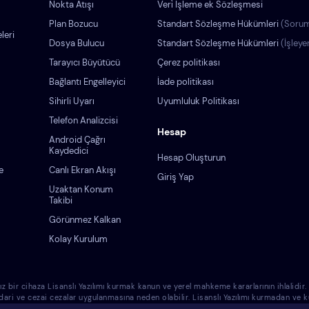
Nokta Atışı
Veri̇ İşleme ek Sözleşmesi
Plan Bozucu
Standart Sözleşme Hükümleri
(Sorum
leri
Dosya Bulucu
Standart Sözleşme Hükümleri
(İşleye
Tarayıcı Büyütücü
Çerez politikası
Bağlantı Engelleyici
İade politikası
Sihirli Uyarı
Uyumluluk Politikası
Telefon Analizcisi
Hesap
Android Çağrı
Kaydedici
Hesap Oluşturun
e
Canlı Ekran Akışı
Giriş Yap
Uzaktan Konum
Takibi
Görünmez Kalkan
Kolay Kurulum
cihaza Lisanslı Yazılımı kurmak kanun ve yerel mahkeme kararlarının ihlalidir. Lisa
 idari ve cezai cezalar uygulanmasına neden olabilir. Lisanslı Yazılımı kurmadan v
azlara Lisanslı Yazılımı kurmanın sadece sizin sorumluluğunuz olduğunu ve Eyezy'nin