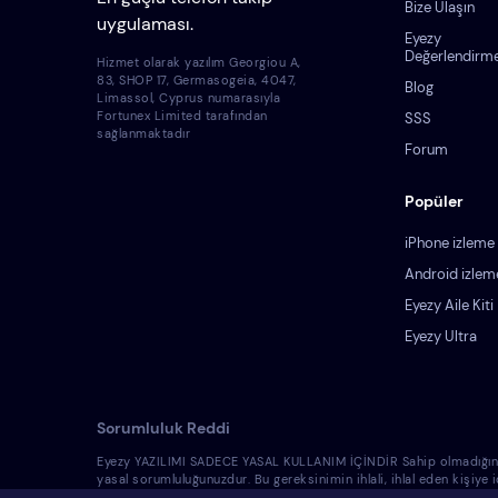
Bize Ulaşın
uygulaması.
Eyezy
Değerlendirme
Hizmet olarak yazılım Georgiou A,
83, SHOP 17, Germasogeia, 4047,
Blog
Limassol, Cyprus numarasıyla
Fortunex Limited tarafından
SSS
sağlanmaktadır
Forum
Popüler
iPhone izleme
Android izlem
Eyezy Aile Kiti
Eyezy Ultra
Sorumluluk Reddi
Eyezy YAZILIMI SADECE YASAL KULLANIM İÇİNDİR Sahip olmadığınız bir 
yasal sorumluluğunuzdur. Bu gereksinimin ihlali, ihlal eden kişiye
yasallığına dair hukuk danışmanından bilgi almalısınız. Bu tür cih