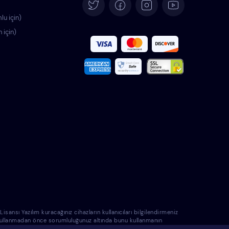
Deutsch
lu için)
n için)
Español
Français
Italiano
Português
Polski
Română
Nederlands
nsı Yazılım kuracağınız cihazların kullanıcıları bilgilendirmeniz
e kullanmadan önce sorumluluğunuz altında bunu kullanmanın
Svenska
 sorumlu tutulamayacağını biliyorsunuz.