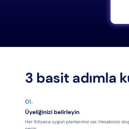
zla bi̇lgi̇
3 basit adımla k
Üyeliğinizi belirleyin
Her ihtiyaca uygun planlarımız var. Hesabınızı olu
seçin.