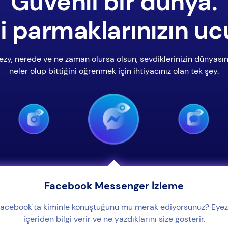
Güvenli bir dünya.
i parmaklarınızın uc
ezy, nerede ve ne zaman olursa olsun, sevdiklerinizin dünyası
neler olup bittiğini öğrenmek için ihtiyacınız olan tek şey.
Facebook Messenger İzleme
acebook'ta kiminle konuştuğunu mu merak ediyorsunuz? Eye
içeriden bilgi verir ve ne yazdıklarını size gösterir.