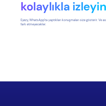
kolaylıkla izleyi
Eyezy, WhatsApp'ta yaptıkları konuşmaları size gösterir. Ve as
fark etmeyecekler.