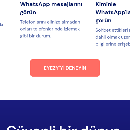
n
WhatsApp mesajlarını
Kiminle
görün
WhatsApp'laş
görün
Telefonlarını elinize almadan
la
onları telefonlarında izlemek
Sohbet ettikler
gibi bir durum.
dahil olmak üzer
bilgilerine erişe
EYEZY'YI DENEYIN