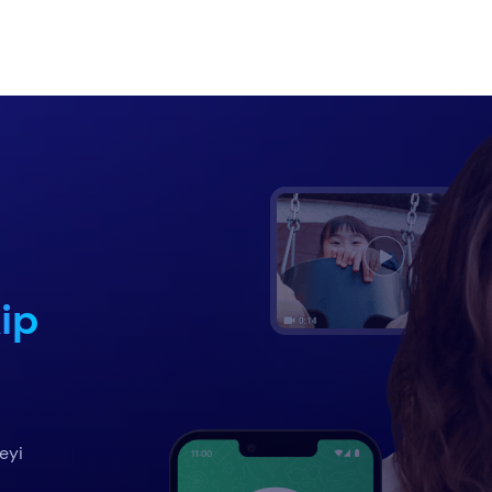
ip
eyi