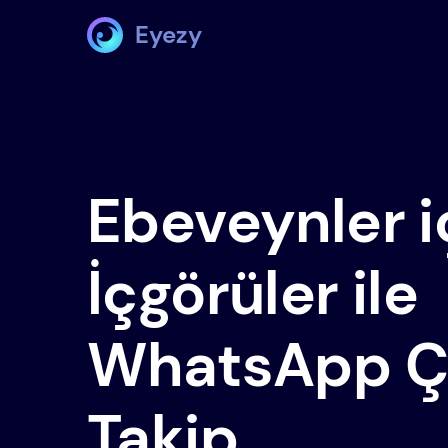
Eyezy
Ebeveynler iç
İçgörüler ile
WhatsApp Ç
Takip