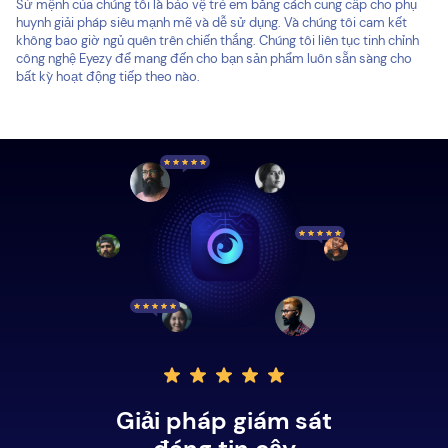
Sứ mệnh của chúng tôi là bảo vệ trẻ em bằng cách cung cấp cho phụ
huynh giải pháp siêu mạnh mẽ và dễ sử dụng. Và chúng tôi cam kết
không bao giờ ngủ quên trên chiến thắng. Chúng tôi liên tục tinh chỉnh
công nghệ Eyezy để mang đến cho bạn sản phẩm luôn sẵn sàng cho
bất kỳ hoạt động tiếp theo nào.
Giải pháp giám sát