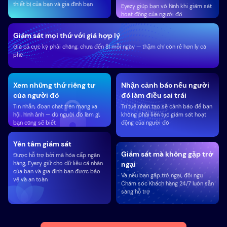
thiết bị của bạn và gia đình bạn
Eyezy giúp bạn vô hình khi giám sát
hoạt động của người đó
Giám sát mọi thứ với giá hợp lý
Giá cả cực kỳ phải chăng, chưa đến $1 mỗi ngày — thậm chí còn rẻ hơn ly cà
phê
Xem những thứ riêng tư
Nhận cảnh báo nếu người
của người đó
đó làm điều sai trái
Tin nhắn, đoạn chat trên mạng xã
Trí tuệ nhân tạo sẽ cảnh báo để bạn
hội, hình ảnh — dù người đó làm gì,
không phải liên tục giám sát hoạt
bạn cũng sẽ biết
động của người đó
Yên tâm giám sát
Giám sát mà không gặp trở
Được hỗ trợ bởi mã hóa cấp ngân
hàng, Eyezy giữ cho dữ liệu cá nhân
ngại
của bạn và gia đình bạn được bảo
Và nếu bạn gặp trở ngại, đội ngũ
vệ và an toàn
Chăm sóc Khách hàng 24/7 luôn sẵn
sàng hỗ trợ