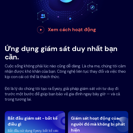
Xem cách hoạt động
Ứng dụng giám sát duy nhất bạn
cần.
Cuộc sống không phải lúc nào cũng dễ dàng. Là cha mẹ, chúng tôi cảm
nhận được khó khăn của bạn. Công nghệ liên tục thay đổi và việc theo
kịp con cái có thể là thách thức.
Đó là lý do chúng tôi tạo ra Eyezy, giải pháp giám sát với tư duy đi
trước một bước để giúp bạn bảo vệ gia đình ngay bây giờ — và cả
trong tương lai.
Bắt đầu giám sát - bất kể
Giám sát hoạt động của
điều gì
người đó mà không bị phát
hiện
Bắt đầu sử dụng Eyezy, bất kể các