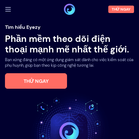
THỬ NGAY
ĐĂNG NHẬP
Tìm hiểu Eyezy
Phần mềm theo dõi điện
Demo
thoại mạnh mẽ nhất thế giới.
Tính năng
Bạn xứng đáng có một ứng dụng giám sát dành cho việc kiểm soát của
Về chúng tôi
phụ huynh, giúp bạn theo kịp công nghệ tương lai.
Blog
THỬ NGAY