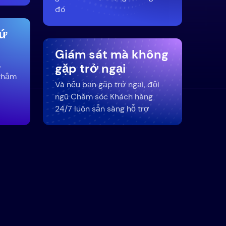
đó
hứ
Giám sát mà không
,
gặp trở ngại
thậm
Và nếu bạn gặp trở ngại, đội
ngũ Chăm sóc Khách hàng
24/7 luôn sẵn sàng hỗ trợ