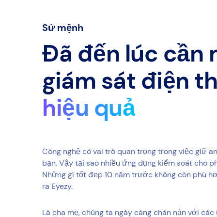
Sứ mệnh
Đã đến lúc cần
giám sát điện t
hiệu quả
Công nghệ có vai trò quan trọng trong việc giữ a
bạn. Vậy tại sao nhiều ứng dụng kiểm soát cho ph
Những gì tốt đẹp 10 năm trước không còn phù hợp 
ra Eyezy.
Là cha mẹ, chúng ta ngày càng chán nản với các