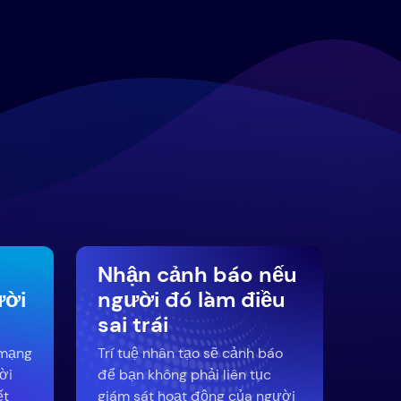
Nhận cảnh báo nếu
ười
người đó làm điều
sai trái
 mạng
Trí tuệ nhân tạo sẽ cảnh báo
ời
để bạn không phải liên tục
ết
giám sát hoạt động của người