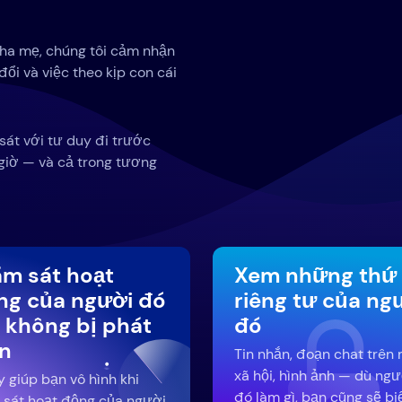
cha mẹ, chúng tôi cảm nhận
ổi và việc theo kịp con cái
 sát với tư duy đi trước
giờ — và cả trong tương
ám sát hoạt
Xem những thứ
ng của người đó
riêng tư của ng
 không bị phát
đó
ện
Tin nhắn, đoạn chat trên
xã hội, hình ảnh — dù ngư
y giúp bạn vô hình khi
đó làm gì, bạn cũng sẽ bi
 sát hoạt động của người