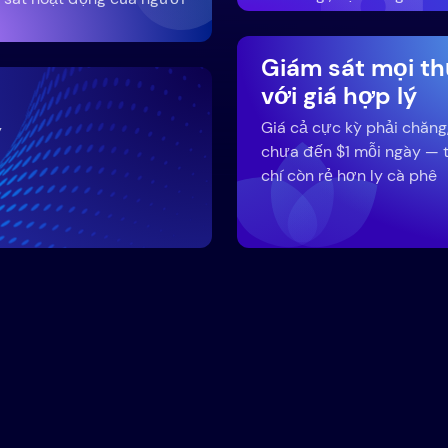
Giám sát mọi t
với giá hợp lý
Giá cả cực kỳ phải chăng
y
chưa đến $1 mỗi ngày — 
chí còn rẻ hơn ly cà phê