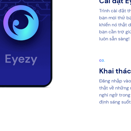
Cài đặt E
Trình cài đặt 
bạn mọi thứ bạ
khiến nó thật 
bạn cần trợ gi
luôn sẵn sàng!
Khai thác
Đăng nhập vào
thật về những 
nghi ngờ trong
định sáng suốt