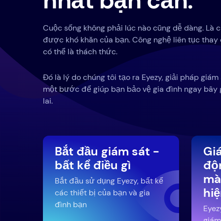
nhất bạn cần.
Cuộc sống không phải lúc nào cũng dễ dàng. Là 
được khó khăn của bạn. Công nghệ liên tục thay đ
có thể là thách thức.
Đó là lý do chúng tôi tạo ra Eyezy, giải pháp giám
một bước để giúp bạn bảo vệ gia đình ngay bây 
lai.
Bắt đầu giám sát -
Gi
bất kể điều gì
độ
mà
Bắt đầu sử dụng Eyezy, bất kể
hi
các thiết bị của bạn và gia
đình bạn
Eyez
giám