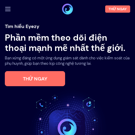
THỬ NGAY
ĐĂNG NHẬP
Tìm hiểu Eyezy
Phần mềm theo dõi điện
Demo
thoại mạnh mẽ nhất thế giới.
Tính năng
Bạn xứng đáng có một ứng dụng giám sát dành cho việc kiểm soát của
Về chúng tôi
phụ huynh, giúp bạn theo kịp công nghệ tương lai.
Blog
THỬ NGAY