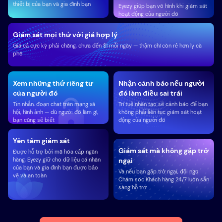
thiết bị của bạn và gia đình bạn
Eyezy giúp bạn vô hình khi giám sát
hoạt động của người đó
Giám sát mọi thứ với giá hợp lý
Giá cả cực kỳ phải chăng, chưa đến $1 mỗi ngày — thậm chí còn rẻ hơn ly cà
phê
Xem những thứ riêng tư
Nhận cảnh báo nếu người
của người đó
đó làm điều sai trái
Tin nhắn, đoạn chat trên mạng xã
Trí tuệ nhân tạo sẽ cảnh báo để bạn
hội, hình ảnh — dù người đó làm gì,
không phải liên tục giám sát hoạt
bạn cũng sẽ biết
động của người đó
Yên tâm giám sát
Giám sát mà không gặp trở
Được hỗ trợ bởi mã hóa cấp ngân
hàng, Eyezy giữ cho dữ liệu cá nhân
ngại
của bạn và gia đình bạn được bảo
Và nếu bạn gặp trở ngại, đội ngũ
vệ và an toàn
Chăm sóc Khách hàng 24/7 luôn sẵn
sàng hỗ trợ