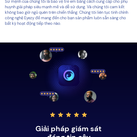
Sứ mệnh của chúng tôi là bảo vệ trẻ em bằng cách cung cấp cho phụ
huynh giải pháp siêu mạnh mẽ và dễ sử dụng. Và chúng tôi cam kết
không bao giờ ngủ quên trên chiến thắng. Chúng tôi liên tục tinh chỉnh
công nghệ Eyezy để mang đến cho bạn sản phẩm luôn sẵn sàng cho
bất kỳ hoạt động tiếp theo nào.
Giải pháp giám sát