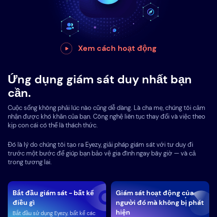
Xem cách hoạt động
Ứng dụng giám sát duy nhất bạn
cần.
Cuộc sống không phải lúc nào cũng dễ dàng. Là cha mẹ, chúng tôi cảm
nhận được khó khăn của bạn. Công nghệ liên tục thay đổi và việc theo
kịp con cái có thể là thách thức.
Đó là lý do chúng tôi tạo ra Eyezy, giải pháp giám sát với tư duy đi
trước một bước để giúp bạn bảo vệ gia đình ngay bây giờ — và cả
trong tương lai.
Bắt đầu giám sát - bất kể
Giám sát hoạt động của
điều gì
người đó mà không bị phát
hiện
Bắt đầu sử dụng Eyezy, bất kể các