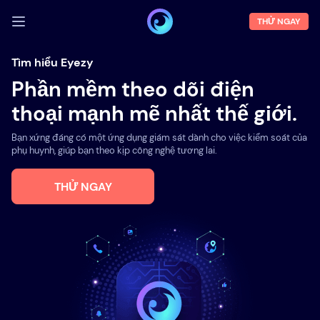
THỬ NGAY
ĐĂNG NHẬP
Tìm hiểu Eyezy
Phần mềm theo dõi điện
Demo
thoại mạnh mẽ nhất thế giới.
Tính năng
Bạn xứng đáng có một ứng dụng giám sát dành cho việc kiểm soát của
Về chúng tôi
phụ huynh, giúp bạn theo kịp công nghệ tương lai.
Blog
THỬ NGAY