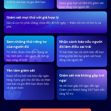
thiết bị của bạn và gia đình bạn
Eyezy giúp bạn vô hình khi giám sát
hoạt động của người đó
Giám sát mọi thứ với giá hợp lý
Giá cả cực kỳ phải chăng, chưa đến $1 mỗi ngày — thậm chí còn rẻ hơn ly cà
phê
Xem những thứ riêng tư
Nhận cảnh báo nếu người
của người đó
đó làm điều sai trái
Tin nhắn, đoạn chat trên mạng xã
Trí tuệ nhân tạo sẽ cảnh báo để bạn
hội, hình ảnh — dù người đó làm gì,
không phải liên tục giám sát hoạt
bạn cũng sẽ biết
động của người đó
Yên tâm giám sát
Giám sát mà không gặp trở
Được hỗ trợ bởi mã hóa cấp ngân
hàng, Eyezy giữ cho dữ liệu cá nhân
ngại
của bạn và gia đình bạn được bảo
Và nếu bạn gặp trở ngại, đội ngũ
vệ và an toàn
Chăm sóc Khách hàng 24/7 luôn sẵn
sàng hỗ trợ