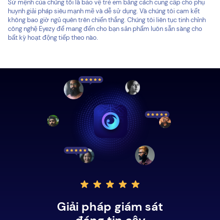
Sứ mệnh của chúng tôi là bảo vệ trẻ em bằng cách cung cấp cho phụ
huynh giải pháp siêu mạnh mẽ và dễ sử dụng. Và chúng tôi cam kết
không bao giờ ngủ quên trên chiến thắng. Chúng tôi liên tục tinh chỉnh
công nghệ Eyezy để mang đến cho bạn sản phẩm luôn sẵn sàng cho
bất kỳ hoạt động tiếp theo nào.
Giải pháp giám sát