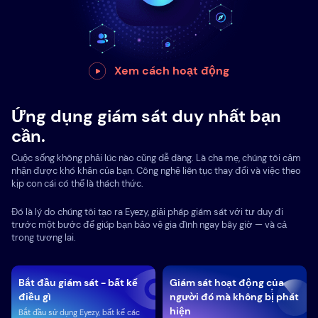
Xem cách hoạt động
Ứng dụng giám sát duy nhất bạn
cần.
Cuộc sống không phải lúc nào cũng dễ dàng. Là cha mẹ, chúng tôi cảm
nhận được khó khăn của bạn. Công nghệ liên tục thay đổi và việc theo
kịp con cái có thể là thách thức.
Đó là lý do chúng tôi tạo ra Eyezy, giải pháp giám sát với tư duy đi
trước một bước để giúp bạn bảo vệ gia đình ngay bây giờ — và cả
trong tương lai.
Bắt đầu giám sát - bất kể
Giám sát hoạt động của
điều gì
người đó mà không bị phát
hiện
Bắt đầu sử dụng Eyezy, bất kể các