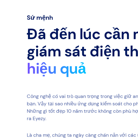
Sứ mệnh
Đã đến lúc cần
giám sát điện t
hiệu quả
Công nghệ có vai trò quan trọng trong việc giữ a
bạn. Vậy tại sao nhiều ứng dụng kiểm soát cho ph
Những gì tốt đẹp 10 năm trước không còn phù hợp 
ra Eyezy.
Là cha mẹ, chúng ta ngày càng chán nản với các