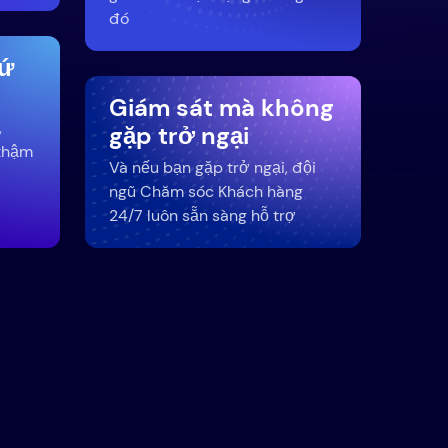
đó
hứ
Giám sát mà không
,
gặp trở ngại
thậm
Và nếu bạn gặp trở ngại, đội
ngũ Chăm sóc Khách hàng
24/7 luôn sẵn sàng hỗ trợ