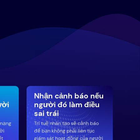
Nhận cảnh báo nếu
ười
người đó làm điều
sai trái
 mạng
Trí tuệ nhân tạo sẽ cảnh báo
ời
để bạn không phải liên tục
ết
giám sát hoạt động của người