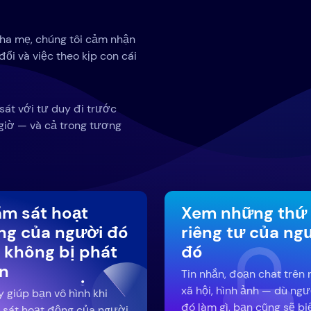
cha mẹ, chúng tôi cảm nhận
ổi và việc theo kịp con cái
 sát với tư duy đi trước
giờ — và cả trong tương
ám sát hoạt
Xem những thứ
ng của người đó
riêng tư của ng
 không bị phát
đó
ện
Tin nhắn, đoạn chat trên
xã hội, hình ảnh — dù ngư
y giúp bạn vô hình khi
đó làm gì, bạn cũng sẽ bi
 sát hoạt động của người