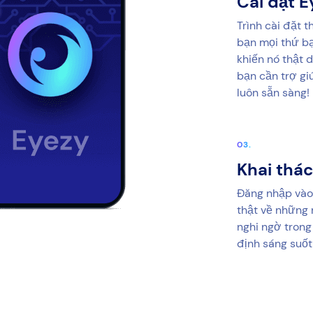
Cài đặt E
Trình cài đặt 
bạn mọi thứ bạ
khiến nó thật 
bạn cần trợ gi
luôn sẵn sàng!
Khai thác
Đăng nhập vào
thật về những 
nghi ngờ trong
định sáng suốt