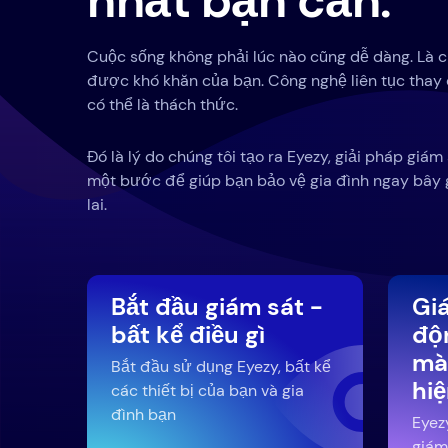
nhất bạn cần.
Cuộc sống không phải lúc nào cũng dễ dàng. Là 
được khó khăn của bạn. Công nghệ liên tục thay đ
có thể là thách thức.
Đó là lý do chúng tôi tạo ra Eyezy, giải pháp giám
một bước để giúp bạn bảo vệ gia đình ngay bây 
lai.
Bắt đầu giám sát -
Gi
bất kể điều gì
độ
mà
Bắt đầu sử dụng Eyezy, bất kể
hi
các thiết bị của bạn và gia
đình bạn
Eyez
giám