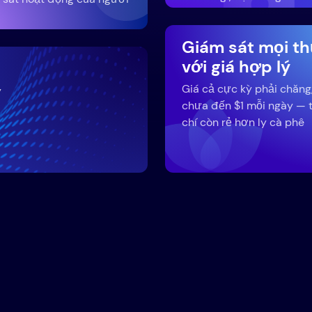
Giám sát mọi t
với giá hợp lý
Giá cả cực kỳ phải chăng
y
chưa đến $1 mỗi ngày — 
chí còn rẻ hơn ly cà phê