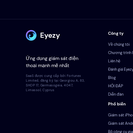
Eyezy
Công ty
Về chúng tôi
Chương trình l
Ứng dụng giám sát điện
Liên hệ
thoại mạnh mẽ nhất
Đánh giá Eyez
SaaS được cung cấp bởi Fortunex
Blog
Limited, đăng ký tại Georgiou A, 83,
SHOP 17, Germasogeia, 4047,
HỎI ĐÁP
Limassol, Cyprus
Diễn đàn
Phổ biến
Giám sát iPh
Giám sát And
Bộ công cụ gia