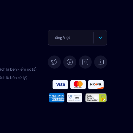
Tiếng Việt
English
Deutsch
ách là bên kiểm soát)
ách là bên xử lý)
Español
Français
Italiano
Português