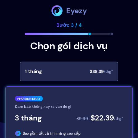
Eyezy
Bước 3 / 4
Chọn gói dịch vụ
1
tháng
$38.39
/thg*
PHỔ BIẾN NHẤT
Đảm bảo không xảy ra vấn đề gì
3
tháng
$22.39
39.99
/thg*
Bao gồm tất cả tính năng cao cấp