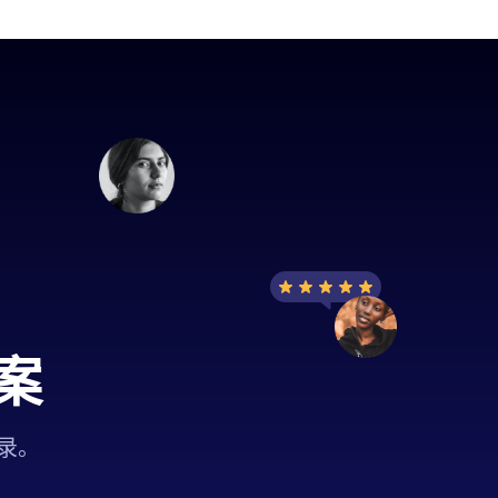
案
都多。
录。